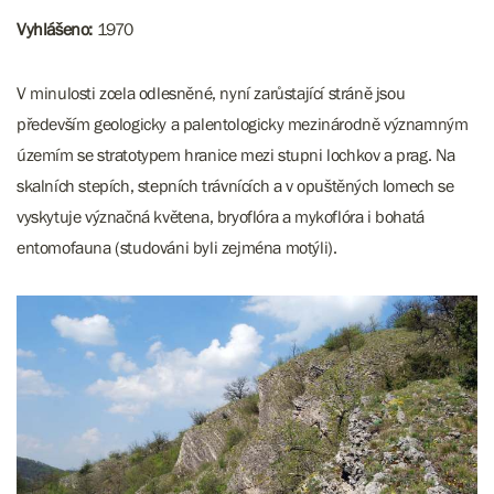
Vyhlášeno:
1970
V minulosti zcela odlesněné, nyní zarůstající stráně jsou
především geologicky a palentologicky mezinárodně významným
územím se stratotypem hranice mezi stupni lochkov a prag. Na
skalních stepích, stepních trávnících a v opuštěných lomech se
vyskytuje význačná květena, bryoflóra a mykoflóra i bohatá
entomofauna (studováni byli zejména motýli).