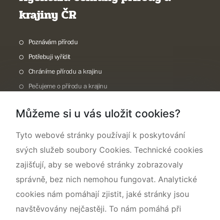
krajiny ČR
Poznávám přírodu
Potřebuji vyřídit
Chráníme přírodu a krajinu
Pečujeme o přírodu a krajinu
Dokumentujeme přírodu
Můžeme si u vás uložit cookies?
O nás
Tyto webové stránky používají k poskytování
svých služeb soubory Cookies. Technické cookies
zajišťují, aby se webové stránky zobrazovaly
správně, bez nich nemohou fungovat. Analytické
cookies nám pomáhají zjistit, jaké stránky jsou
navštěvovány nejčastěji. To nám pomáhá při