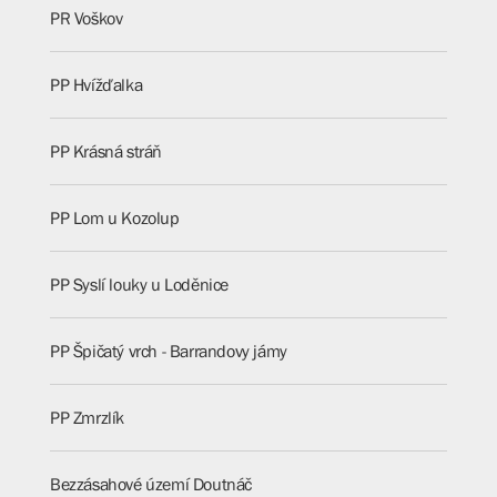
PR Voškov
PP Hvížďalka
PP Krásná stráň
PP Lom u Kozolup
PP Syslí louky u Loděnice
PP Špičatý vrch - Barrandovy jámy
PP Zmrzlík
Bezzásahové území Doutnáč