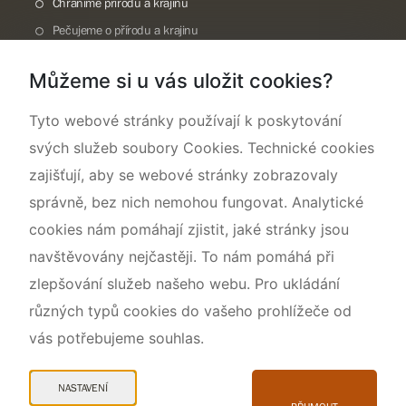
Chráníme přírodu a krajinu
Pečujeme o přírodu a krajinu
Dokumentujeme přírodu
Můžeme si u vás uložit cookies?
O nás
Tyto webové stránky používají k poskytování
svých služeb soubory Cookies. Technické cookies
zajišťují, aby se webové stránky zobrazovaly
správně, bez nich nemohou fungovat. Analytické
cookies nám pomáhají zjistit, jaké stránky jsou
navštěvovány nejčastěji. To nám pomáhá při
zlepšování služeb našeho webu. Pro ukládání
různých typů cookies do vašeho prohlížeče od
vás potřebujeme souhlas.
Mapa webu
Prohlášení o přístupnosti
NASTAVENÍ
Cookies