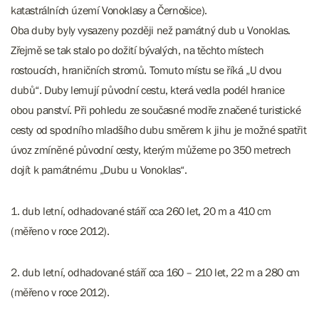
katastrálních území Vonoklasy a Černošice).
Oba duby byly vysazeny později než památný dub u Vonoklas.
Zřejmě se tak stalo po dožití bývalých, na těchto místech
rostoucích, hraničních stromů. Tomuto místu se říká „U dvou
dubů“. Duby lemují původní cestu, která vedla podél hranice
obou panství. Při pohledu ze současné modře značené turistické
cesty od spodního mladšího dubu směrem k jihu je možné spatřit
úvoz zmíněné původní cesty, kterým můžeme po 350 metrech
dojít k památnému „Dubu u Vonoklas“.
1. d​​​​ub letní, odhadované stáří cca 260 let, 20 m a 410 cm
(měřeno v roce 2012).
2. dub letní, odhadované stáří cca 160 – 210 let, 22 m a 280 cm
(měřeno v roce 2012).