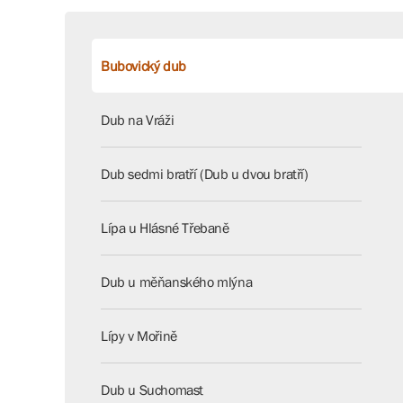
Bubovický dub
Dub na Vráži
Dub sedmi bratří (Dub u dvou bratří)
Lípa u Hlásné Třebaně
Dub u měňanského mlýna
Lípy v Mořině
Dub u Suchomast