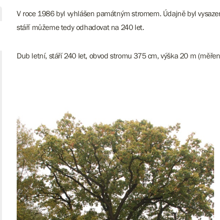
V roce 1986 byl vyhlášen památným stromem. Údajně byl vysazen n
stáří můžeme tedy odhadovat na 240 let.
Dub letní, stáří 240 let, obvod stromu 375 cm, výška 20 m (měřen