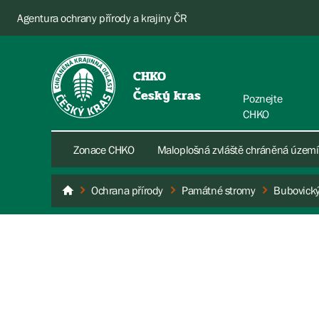
Agentura ochrany přírody a krajiny ČR
CHKO
Český kras
Poznejte
CHKO
Zonace CHKO
Maloplošná zvláště chráněná území
Ochrana přírody
Památné stromy
Bubovick
Český kras