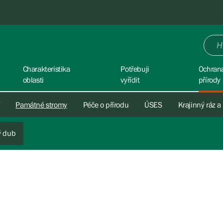
Charakteristika
Potřebuji
Ochran
oblasti
vyřídit
přírody
Památné stromy
Péče o přírodu
ÚSES
Krajinný ráz a
ý dub