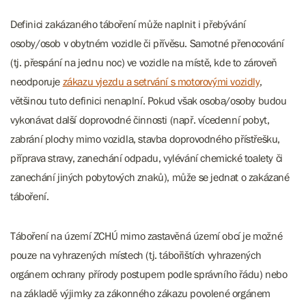
Definici zakázaného táboření může naplnit i přebývání
osoby/osob v obytném vozidle či přívěsu. Samotné přenocování
(tj. přespání na jednu noc) ve vozidle na místě, kde to zároveň
neodporuje
zákazu vjezdu a setrvání s motorovými vozidly
,
většinou tuto definici nenaplní. Pokud však osoba/osoby budou
vykonávat další doprovodné činnosti (např. vícedenní pobyt,
zabrání plochy mimo vozidla, stavba doprovodného přístřešku,
příprava stravy, zanechání odpadu, vylévání chemické toalety či
zanechání jiných pobytových znaků), může se jednat o zakázané
táboření.
Táboření na území ZCHÚ mimo zastavěná území obcí je možné
pouze na vyhrazených místech (tj. tábořištích vyhrazených
orgánem ochrany přírody postupem podle správního řádu) nebo
na základě výjimky za zákonného zákazu povolené orgánem