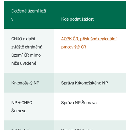
Dotčené území leží
v
Kde podat žádost
CHKO a další
AOPK ČR, příslušné regionální
zvláště chráněná
pracoviště ČR
území ČR mimo
níže uvedené
Krkonošský NP
Správa Krkonošského NP
NP + CHKO
Správa NP Šumava
Šumava