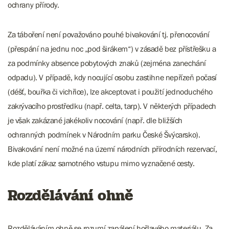
ochrany přírody.
Za táboření není považováno pouhé bivakování tj. přenocování
(přespání na jednu noc „pod širákem“) v zásadě bez přístřešku a
za podmínky absence pobytových znaků (zejména zanechání
odpadu). V případě, kdy nocující osobu zastihne nepřízeň počasí
(déšť, bouřka či vichřice), lze akceptovat i použití jednoduchého
zakrývacího prostředku (např. celta, tarp). V některých případech
je však zakázané jakékoliv nocování (např. dle bližších
ochranných podmínek v Národním parku České Švýcarsko).
Bivakování není možné na území národních přírodních rezervací,
kde platí zákaz samotného vstupu mimo vyznačené cesty.
Rozdělávání ohně
Rozděláváním ohně se rozumí zapálení hořlavého materiálu. Za