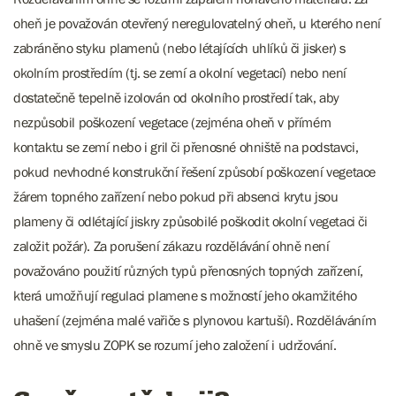
oheň je považován otevřený neregulovatelný oheň, u kterého není
zabráněno styku plamenů (nebo létajících uhlíků či jisker) s
okolním prostředím (tj. se zemí a okolní vegetací) nebo není
dostatečně tepelně izolován od okolního prostředí tak, aby
nezpůsobil poškození vegetace (zejména oheň v přímém
kontaktu se zemí nebo i gril či přenosné ohniště na podstavci,
pokud nevhodné konstrukční řešení způsobí poškození vegetace
žárem topného zařízení nebo pokud při absenci krytu jsou
plameny či odlétající jiskry způsobilé poškodit okolní vegetaci či
založit požár). Za porušení zákazu rozdělávání ohně není
považováno použití různých typů přenosných topných zařízení,
která umožňují regulaci plamene s možností jeho okamžitého
uhašení (zejména malé vařiče s plynovou kartuší). Rozděláváním
ohně ve smyslu ZOPK se rozumí jeho založení i udržování.