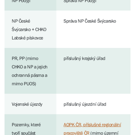
NP Podyjí
Správa NP Podyjí
NP České
Správa NP České Švýcarsko
Švýcarsko + CHKO
Labské pískovce
PR, PP (mimo
příslušný krajský úřad
CHKO a NP a jejich
ochranná pásma a
mimo PUOS)
Vojenské újezdy
příslušný újezdní úřad
Pozemky, které
AOPK ČR, příslušné regionální
tvoří součást
pracoviště ČR
(mimo územní