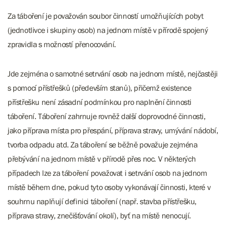
Za táboření je považován soubor činností umožňujících pobyt
(jednotlivce i skupiny osob) na jednom místě v přírodě spojený
zpravidla s možností přenocování.
Jde zejména o samotné setrvání osob na jednom místě, nejčastěji
s pomocí přístřešků (především stanů), přičemž existence
přístřešku není zásadní podmínkou pro naplnění činnosti
táboření. Táboření zahrnuje rovněž další doprovodné činnosti,
jako příprava místa pro přespání, příprava stravy, umývání nádobí,
tvorba odpadu atd. Za táboření se běžně považuje zejména
přebývání na jednom místě v přírodě přes noc. V některých
případech lze za táboření považovat i setrvání osob na jednom
místě během dne, pokud tyto osoby vykonávají činnosti, které v
souhrnu naplňují definici táboření (např. stavba přístřešku,
příprava stravy, znečišťování okolí), byť na místě nenocují.