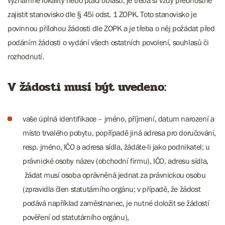
významné lokality nebo ptačí oblasti, je třeba si vždy přednostně
zajistit stanovisko dle § 45i odst. 1 ZOPK. Toto stanovisko je
povinnou přílohou žádosti dle ZOPK a je třeba o něj požádat před
podáním žádosti o vydání všech ostatních povolení, souhlasů či
rozhodnutí.
V žádosti musí být uvedeno:
vaše úplná identifikace – jméno, příjmení, datum narození a
místo trvalého pobytu, popřípadě jiná adresa pro doručování,
resp. jméno, IČO a adresa sídla, žádáte-li jako podnikatel; u
právnické osoby název (obchodní firmu), IČO, adresu sídla,
žádat musí osoba oprávněná jednat za právnickou osobu
(zpravidla člen statutárního orgánu; v případě, že žádost
podává například zaměstnanec, je nutné doložit se žádostí
pověření od statutárního orgánu),