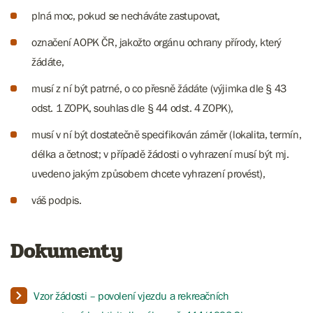
plná moc, pokud se necháváte zastupovat,
označení AOPK ČR, jakožto orgánu ochrany přírody, který
žádáte,
musí z ní být patrné, o co přesně žádáte (výjimka dle § 43
odst. 1 ZOPK, souhlas dle § 44 odst. 4 ZOPK),
musí v ní být dostatečně specifikován záměr (lokalita, termín,
délka a četnost; v případě žádosti o vyhrazení musí být mj.
uvedeno jakým způsobem chcete vyhrazení provést),
váš podpis.
Dokumenty
Vzor žádosti – povolení vjezdu a rekreačních