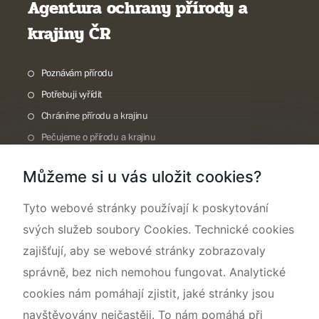
Agentura ochrany přírody a
krajiny ČR
Poznávám přírodu
Potřebuji vyřídit
Chráníme přírodu a krajinu
Pečujeme o přírodu a krajinu
Dokumentujeme přírodu
Můžeme si u vás uložit cookies?
O nás
Tyto webové stránky používají k poskytování
svých služeb soubory Cookies. Technické cookies
zajišťují, aby se webové stránky zobrazovaly
správně, bez nich nemohou fungovat. Analytické
cookies nám pomáhají zjistit, jaké stránky jsou
navštěvovány nejčastěji. To nám pomáhá při