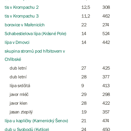
tis v Krompachu 2
12,5
308
tis v Krompachu 3
11,2
462
borovice v Mařenicích
22
274
Schabestielova lípa (Krásné Pole)
14
524
lípa v Drnovci
14
442
skupina stromů pod hřbitovem v
Chřibské
dub letní
27
425
dub letní
28
377
lípa srdčitá
9
413
javor mléč
29
298
javor klen
28
422
jasan ztepilý
19
357
lípa u kapličky (Kamenický Šenov)
21
474
dub u Svobodů (Kytlice)
24
450