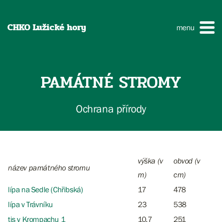
CHKO Lužické hory
menu
PAMÁTNÉ STROMY
Ochrana přírody
výška (v
obvod (v
název památného stromu
m)
cm)
lípa na Sedle (Chřibská)
17
478
lípa v Trávníku
23
538
tis v Krompachu 1
10,7
251