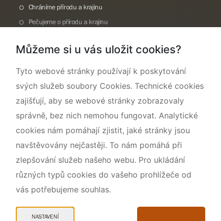
Chráníme přírodu a krajinu
Pečujeme o přírodu a krajinu
Dokumentujeme přírodu
Můžeme si u vás uložit cookies?
O nás
Tyto webové stránky používají k poskytování
svých služeb soubory Cookies. Technické cookies
zajišťují, aby se webové stránky zobrazovaly
správně, bez nich nemohou fungovat. Analytické
cookies nám pomáhají zjistit, jaké stránky jsou
navštěvovány nejčastěji. To nám pomáhá při
zlepšování služeb našeho webu. Pro ukládání
různých typů cookies do vašeho prohlížeče od
vás potřebujeme souhlas.
Mapa webu
Prohlášení o přístupnosti
NASTAVENÍ