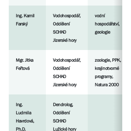
Ing. Kamil
Vodohospodář,
vodní
Farský
Oddělení
hospodářství,
SCHKO
geologie
Jizerské hory
Mgr. Jitka
Vodohospodář,
zoologie, PPK,
Feřtová
Oddělení
krajinotvorné
SCHKO
programy,
Jizerské hory
Natura 2000
Ing.
Dendrolog,
Ludmila
Oddělení
Havrdová,
SCHKO
Ph.D.
Lužické hory