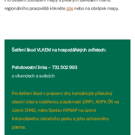
regionálního pracoviště klikněte
zde
nebo na obrázek mapy.
Šetření škod VLKEM na hospodářských zvířatech:
Pohotovostní linka – 731 502 993
o víkendech a svátcích
Pro šetření škod v pracovní dny kontaktujte příslušný
obecní úřad s rozšířenou působností (ORP), AOPK ČR na
území CHKO, nebo Správu KRNAP na území
Krkonošského národního parku a jeho ochranného
pásma.