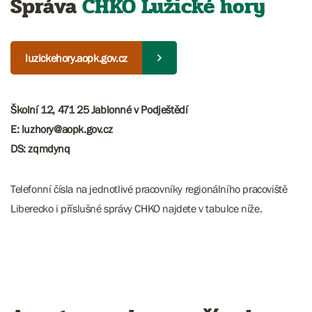
Správa
CHKO Lužické hory
luzickehory.aopk.gov.cz
Školní 12, 471 25 Jablonné v Podještědí
E: luzhory@aopk.gov.cz
DS: zqmdynq
Telefonní čísla na jednotlivé pracovníky regionálního pracoviště
Liberecko i příslušné správy CHKO najdete v tabulce níže.