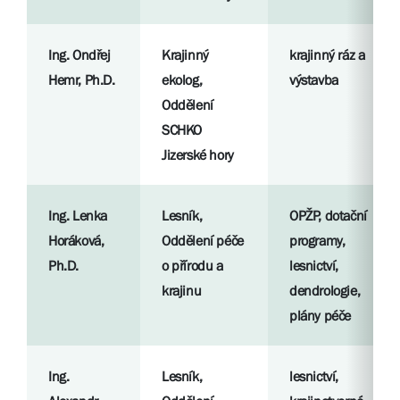
Ing. Ondřej
Krajinný
krajinný ráz a
Hemr, Ph.D.
ekolog,
výstavba
Oddělení
SCHKO
Jizerské hory
Ing. Lenka
Lesník,
OPŽP, dotační
Horáková,
Oddělení péče
programy,
Ph.D.
o přírodu a
lesnictví,
krajinu
dendrologie,
plány péče
Ing.
Lesník,
lesnictví,