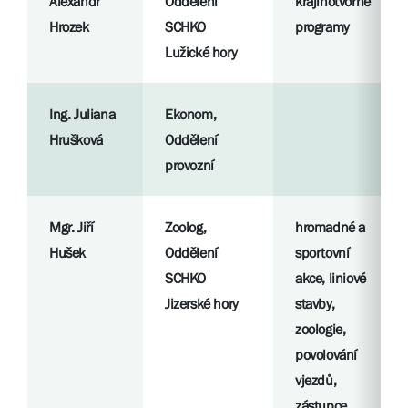
Alexandr
Oddělení
krajinotvorné
Hrozek
SCHKO
programy
Lužické hory
Ing. Juliana
Ekonom,
Hrušková
Oddělení
provozní
Mgr. Jiří
Zoolog,
hromadné a
Hušek
Oddělení
sportovní
SCHKO
akce, liniové
Jizerské hory
stavby,
zoologie,
povolování
vjezdů,
zástupce