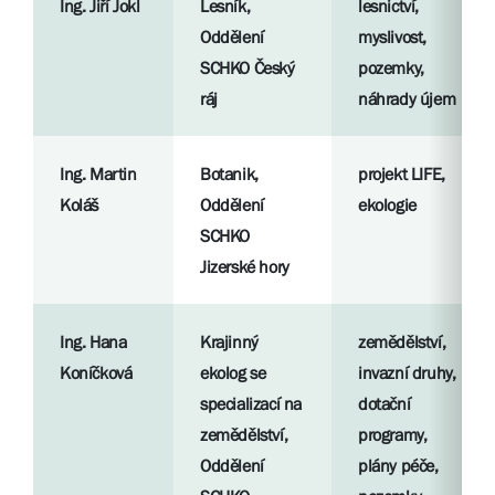
Ing. Jiří Jokl
Lesník,
lesnictví,
Oddělení
myslivost,
SCHKO Český
pozemky,
ráj
náhrady újem
Ing. Martin
Botanik,
projekt LIFE,
Koláš
Oddělení
ekologie
SCHKO
Jizerské hory
Ing. Hana
Krajinný
zemědělství,
Koníčková
ekolog se
invazní druhy,
specializací na
dotační
zemědělství,
programy,
Oddělení
plány péče,