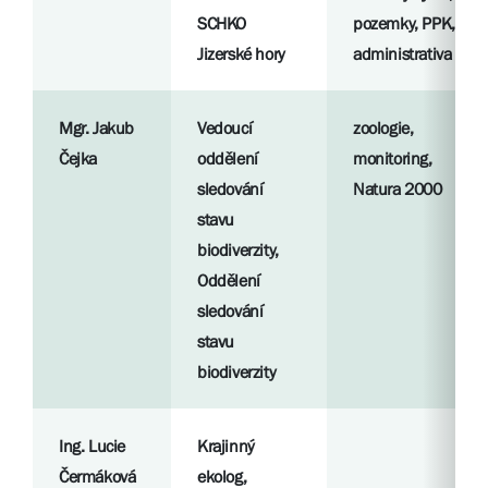
SCHKO
pozemky, PPK,
Jizerské hory
administrativa
Mgr. Jakub
Vedoucí
zoologie,
Čejka
oddělení
monitoring,
sledování
Natura 2000
stavu
biodiverzity,
Oddělení
sledování
stavu
biodiverzity
Ing. Lucie
Krajinný
Čermáková
ekolog,