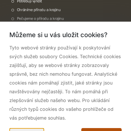
Potřebuji vyřídit
Chráníme přírodu a krajinu
Pečujeme o přírodu a krajinu
Dokumentujeme přírodu
Můžeme si u vás uložit cookies?
O nás
Tyto webové stránky používají k poskytování
svých služeb soubory Cookies. Technické cookies
zajišťují, aby se webové stránky zobrazovaly
správně, bez nich nemohou fungovat. Analytické
cookies nám pomáhají zjistit, jaké stránky jsou
navštěvovány nejčastěji. To nám pomáhá při
zlepšování služeb našeho webu. Pro ukládání
různých typů cookies do vašeho prohlížeče od
vás potřebujeme souhlas.
Mapa webu