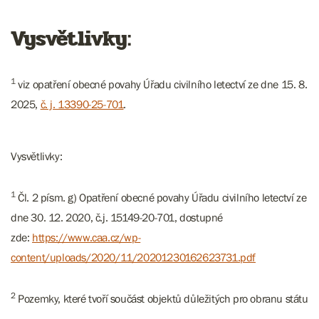
Vysvětlivky:
1
viz opatření obecné povahy Úřadu civilního letectví ze dne 15. 8.
2025,
č. j. 13390-25-701
.
Vysvětlivky:
1
Čl. 2 písm. g) Opatření obecné povahy Úřadu civilního letectví ze
dne 30. 12. 2020, č.j. 15149-20-701, dostupné
zde:
https://www.caa.cz/wp-
content/uploads/2020/11/20201230162623731.pdf
2
Pozemky, které tvoří součást objektů důležitých pro obranu státu