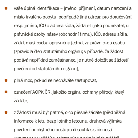
vaše úplná identifikace – jméno, příjmení, datum narození a
místo trvalého pobytu, popřípadě jiná adresa pro doručování,
resp. jméno, IČO a adresa sídla, žádáte-li jako podnikatel; u
právnické osoby název (obchodní firmu), IČO, adresu sídla,
žádat musí osoba oprávněná jednat za právnickou osobu
(zpravidla člen statutárního orgánu; v případě, že žádost
podává například zaměstnanec, je nutné doložit se žádostí
pověření od statutárního orgánu),
plná moc, pokud se necháváte zastupovat,
označení AOPK ČR, jakožto orgánu ochrany přírody, který
žádáte,
z žádosti musí být patrné, o co přesně žádáte (předběžná
informace k letu bezpilotního letounu, druhová výjimka,
povolení odchylného postupu či souhlas s činností