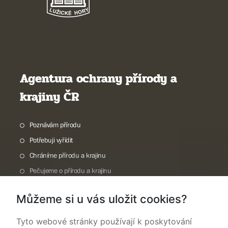
Agentura ochrany přírody a
krajiny ČR
Poznávám přírodu
Potřebuji vyřídit
Chráníme přírodu a krajinu
Pečujeme o přírodu a krajinu
Dokumentujeme přírodu
Můžeme si u vás uložit cookies?
O nás
Tyto webové stránky používají k poskytování