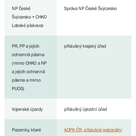
NP České
Správa NP České Švýcarsko
Švýcarsko + CHKO
Labské pískovce
PR, PP a jejich
příslušný krajský úřad
ochranná pásma
(mimo CHKO a NP
a jejich ochranná
pásma a mimo
PUOS)
Vojenské újezdy
příslušný újezdní úřad
Pozemky, které
AOPK ČR, příslušné regionální