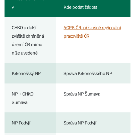
v
Kde podat žádost
CHKO a další
AOPK ČR, příslušné regionální
zvláště chráněná
pracoviště ČR
území ČR mimo
níže uvedené
Krkonošský NP
Správa Krkonošského NP
NP + CHKO
Správa NP Šumava
Šumava
NP Podyjí
Správa NP Podyjí