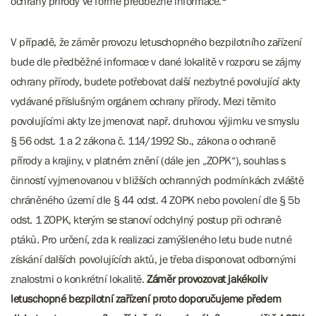
ochrany přírody ve formě předběžné informace.
V případě, že záměr provozu letuschopného bezpilotního zařízení
bude dle předběžné informace v dané lokalitě v rozporu se zájmy
ochrany přírody, budete potřebovat další nezbytné povolující akty
vydávané příslušným orgánem ochrany přírody. Mezi těmito
povolujícími akty lze jmenovat např. druhovou výjimku ve smyslu
§ 56 odst. 1 a 2 zákona č. 114/1992 Sb., zákona o ochraně
přírody a krajiny, v platném znění (dále jen „ZOPK“), souhlas s
činností vyjmenovanou v bližších ochranných podmínkách zvláště
chráněného území dle § 44 odst. 4 ZOPK nebo povolení dle § 5b
odst. 1 ZOPK, kterým se stanoví odchylný postup při ochraně
ptáků. Pro určení, zda k realizaci zamýšleného letu bude nutné
získání dalších povolujících aktů, je třeba disponovat odbornými
znalostmi o konkrétní lokalitě.
Záměr provozovat jakékoliv
letuschopné bezpilotní zařízení proto doporučujeme předem