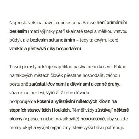
Naprostá většina travních porostů na Pálavě
není primárním
bezlesím
(mezi výjimky patří skalnaté stepi s mělkou vrstvou
půdy), ale
bezlesím sekundárním
– tedy takovým, které
vzniklo a přetrvává díky hospodaření
.
Travní porosty udržuje například pastva nebo kosení. Pokud
na takových místech člověk přestane hospodařit, začnou
postupně
zarůstat křovinami a dřevinami a cenné druhy
,
vázané na bezlesí,
vymizí
. Z toho důvodu
podporujeme
kosení a vyřezávání náletových křovin na
stepních stanovištích i loukách
. Téměř vždy
zůstávají některé
plochy
(v pásech nebo mozaikovitě)
nepokosené
, aby se zde
mohly ukrýt a vyvíjet organizmy, které vyšší trávu potřebují.