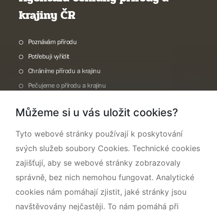
krajiny ČR
Poznávám přírodu
Potřebuji vyřídit
Chráníme přírodu a krajinu
Pečujeme o přírodu a krajinu
Dokumentujeme přírodu
Můžeme si u vás uložit cookies?
O nás
Tyto webové stránky používají k poskytování
svých služeb soubory Cookies. Technické cookies
zajišťují, aby se webové stránky zobrazovaly
správně, bez nich nemohou fungovat. Analytické
cookies nám pomáhají zjistit, jaké stránky jsou
navštěvovány nejčastěji. To nám pomáhá při