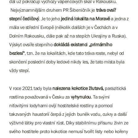
dál už pokračují výchozy vápencových skal v Rakousku.
Nejvýznamnějším druhem PR Šibeničník je
tráva ovsíř
stepní čedičový
. Je to jeho
jediná lokalita na Moravě
a jedna z
mála ve střední Evropě (několik dalších je v Čechách a v
Dolním Rakousku, dále pak až na stepích Ukrajiny a Ruska).
Výskyt ovsíře stepního
dokládá existenci „primárního
bezlesí“
, tzn. že na lokalitách, kde tato tráva roste, nebyl od
skončení poslední doby ledové nikdy les, že tato místa byla
vždy stepí.
V roce 2021 tady byla
nalezena kokotice žlutavá,
parazitická
rostlina považovaná v Česku za
vyhynulou
. Ta svými
niťovitými lodyhami ovíjí hostitelské rostliny a pomocí
takzvaných haustorií čerpá z jejich buněk vodu, cukry a další
výživné látky pro vlastní růst. Díky stabilnímu přísunu živin ze
svého hostitele proto kokotice nemusí tvořit listy nebo kořeny