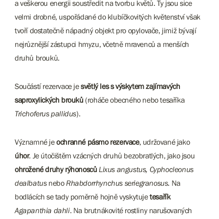
a veškerou energii soustředit na tvorbu květů. Ty jsou sice
velmi drobné, uspořádané do klubíčkovitých květenství však
tvoří dostatečně nápadný objekt pro opylovače, jimiž bývají
nejrůznější zástupci hmyzu, včetně mravenců a menších
druhů brouků.
Součástí rezervace je
světlý les s výskytem zajímavých
saproxylických brouků
(roháče obecného nebo tesaříka
Trichoferus pallidus
).
Významné je
ochranné pásmo rezervace
, udržované jako
úhor
. Je útočištěm vzácných druhů bezobratlých, jako jsou
ohrožené druhy rýhonosců
Lixus angustus, Cyphocleonus
dealbatus
nebo
Rhabdorrhynchus seriegranosus
. Na
bodlácích se tady poměrně hojně vyskytuje
tesařík
Agapanthia dahli
. Na brutnákovité rostliny narušovaných