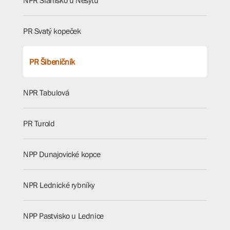
NPR Slanisko u Nesytu
PR Svatý kopeček
PR Šibeničník
NPR Tabulová
PR Turold
NPP Dunajovické kopce
NPR Lednické rybníky
NPP Pastvisko u Lednice