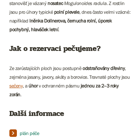
stanovišť je vázaný
nosatec
Mogulonoides radula
. Z rostlin
jsou pro úhory typické
polní plevele
, dnes často velmi vzácné:
například
lněnka Dollnerova, černucha rolní, úporek
pochybný, hlaváček letní
.
Jak o rezervaci pečujeme?
Ze zarůstajících ploch jsou postupně
odstraňovány dřeviny
,
zejména jasany, javory, akáty a borovice. Travnaté plochy jsou
sečeny
, a
úhor
v ochranném pásmu
jednou za 2–3 roky
zorán
.
Další informace
plán péče