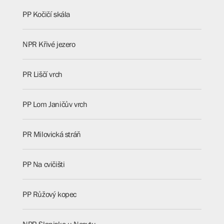
PP Kočičí skála
NPR Křivé jezero
PR Liščí vrch
PP Lom Janičův vrch
PR Milovická stráň
PP Na cvičišti
PP Růžový kopec