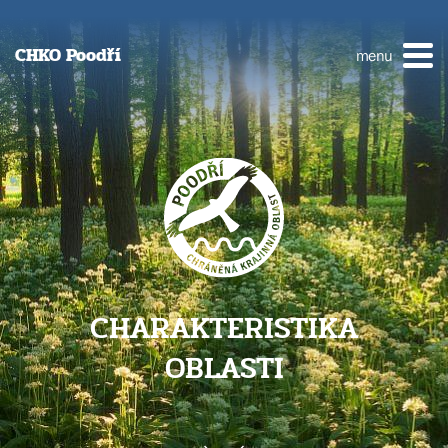
CHKO Poodří
menu
CHARAKTERISTIKA
OBLASTI