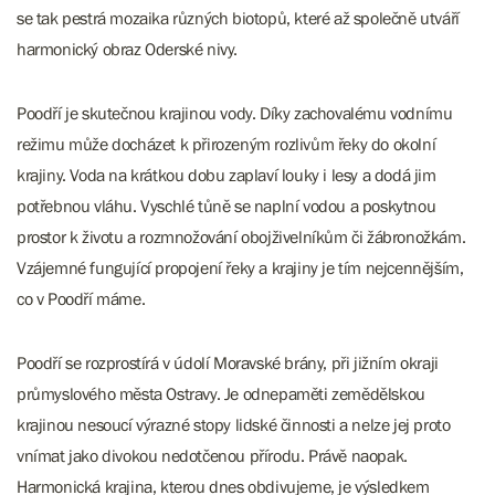
se tak pestrá mozaika různých biotopů, které až společně utváří
harmonický obraz Oderské nivy.
Poodří je skutečnou krajinou vody. Díky zachovalému vodnímu
režimu může docházet k přirozeným rozlivům řeky do okolní
krajiny. Voda na krátkou dobu zaplaví louky i lesy a dodá jim
potřebnou vláhu. Vyschlé tůně se naplní vodou a poskytnou
prostor k životu a rozmnožování obojživelníkům či žábronožkám.
Vzájemné fungující propojení řeky a krajiny je tím nejcennějším,
co v Poodří máme.
Poodří se rozprostírá v údolí Moravské brány, při jižním okraji
průmyslového města Ostravy. Je odnepaměti zemědělskou
krajinou nesoucí výrazné stopy lidské činnosti a nelze jej proto
vnímat jako divokou nedotčenou přírodu. Právě naopak.
Harmonická krajina, kterou dnes obdivujeme, je výsledkem