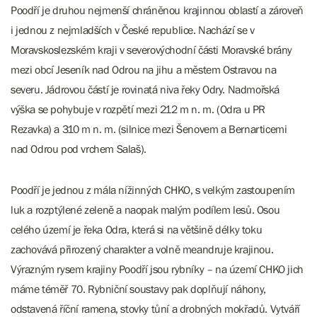
Poodří je druhou nejmenší chráněnou krajinnou oblastí a zároveň
i jednou z nejmladších v České republice. Nachází se v
Moravskoslezském kraji v severovýchodní části Moravské brány
mezi obcí Jeseník nad Odrou na jihu a městem Ostravou na
severu. Jádrovou částí je rovinatá niva řeky Odry. Nadmořská
výška se pohybuje v rozpětí mezi 212 m n. m. (Odra u PR
Rezavka) a 310 m n. m. (silnice mezi Šenovem a Bernarticemi
nad Odrou pod vrchem Salaš).
Poodří je jednou z mála nížinných CHKO, s velkým zastoupením
luk a rozptýlené zeleně a naopak malým podílem lesů. Osou
celého území je řeka Odra, která si na většině délky toku
zachovává přirozený charakter a volně meandruje krajinou.
Výrazným rysem krajiny Poodří jsou rybníky – na území CHKO jich
máme téměř 70. Rybniční soustavy pak doplňují náhony,
odstavená říční ramena, stovky tůní a drobných mokřadů. Vytváří