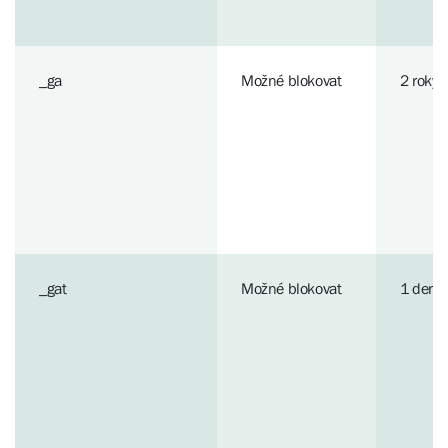
_ga
Možné blokovat
2 roky
_gat
Možné blokovat
1 den