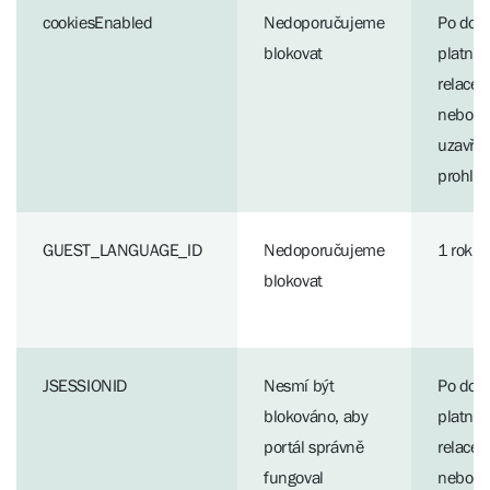
cookiesEnabled
Nedoporučujeme
Po dob
blokovat
platnos
relace
nebo d
uzavřen
prohlí
GUEST_LANGUAGE_ID
Nedoporučujeme
1 rok
blokovat
JSESSIONID
Nesmí být
Po dob
blokováno, aby
platnos
portál správně
relace
fungoval
nebo d