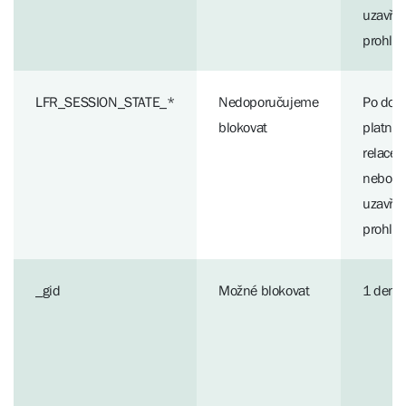
uzavřen
prohlí
LFR_SESSION_STATE_*
Nedoporučujeme
Po dob
blokovat
platnos
relace
nebo d
uzavřen
prohlí
_gid
Možné blokovat
1 den