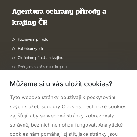
Agentura ochrany přírody a
krajiny ČR
Poznávám přírodu
Potřebuji vyřídit
Chráníme přírodu a krajinu
Pečujeme o přírodu a krajinu
Dokumentujeme přírodu
Můžeme si u vás uložit cookies?
O nás
Tyto webové stránky používají k poskytování
svých služeb soubory Cookies. Technické cookies
zajišťují, aby se webové stránky zobrazovaly
správně, bez nich nemohou fungovat. Analytické
cookies nám pomáhají zjistit, jaké stránky jsou