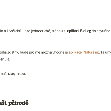
 a živočichů. Je to jednoduché, stáhnu si
aplikaci BioLog
do chytrého 
příliš zdatný, bude pro mě možná vhodnější
aplikace iNaturalist
. Ta um
esňuje.
a naši storymapu.
aší přírodě