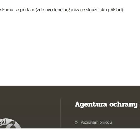
ke komu se přidám (zde uvedené organizace slouží jako příklad):
Agentura ochrany 
Poznávám přírodu
Potřebuji vyřídit