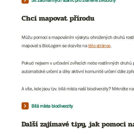
Síť záchranných stanic pro zraněné živočichy
Chci mapovat přírodu
Můžu pomoci s mapováním výskytu ohrožených druhů rostlin
mapovat s BioLogem se dozvíte na
této stránce
.
Pokud nejsem v určování zvířecích nebo rostlinných druhů 
automatické určení a díky aktivní komunitě určení dále zpř
A víte, kde jsou tzv. bílá místa naší biodiverzity? Mrkněte n
Bílá místa biodiverzity
Další zajímavé tipy, jak pomoci n