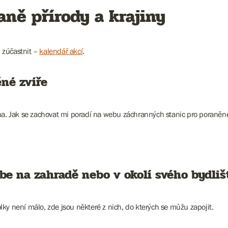
aně přírody a krajiny
 zúčastnit –
kalendář akcí
.
né zvíře
ha. Jak se zachovat mi poradí na webu záchranných stanic pro poraněné
ebe na zahradě nebo v okolí svého bydliš
ky není málo, zde jsou některé z nich, do kterých se můžu zapojit.