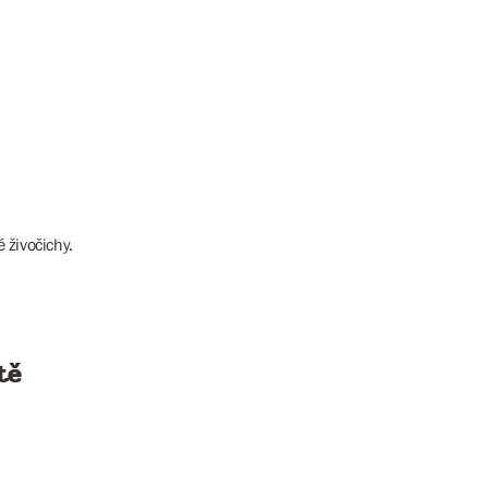
 živočichy.
tě