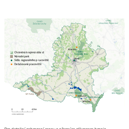
Pro detailní zobrazení mapy s přesným zákresem hranic