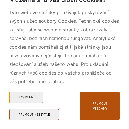
O nás
Tyto webové stránky používají k poskytování
svých služeb soubory Cookies. Technické cookies
zajišťují, aby se webové stránky zobrazovaly
správně, bez nich nemohou fungovat. Analytické
cookies nám pomáhají zjistit, jaké stránky jsou
navštěvovány nejčastěji. To nám pomáhá při
zlepšování služeb našeho webu. Pro ukládání
různých typů cookies do vašeho prohlížeče od
vás potřebujeme souhlas.
Mapa webu
Prohlášení o přístupnosti
NASTAVENÍ
Cookies
PŘIJMOUT
VŠECHNY
Snadné čtení
PŘIJMOUT NEZBYTNÉ
© 2026 AOPK ČR