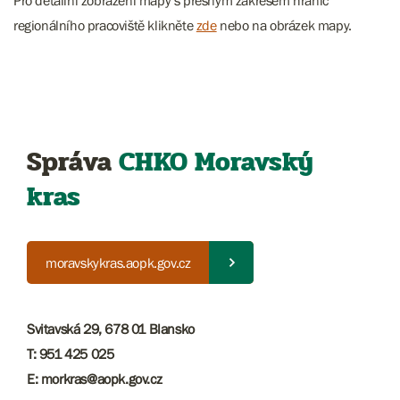
regionálního pracoviště klikněte
zde
nebo na obrázek mapy.
Správa
CHKO
Moravský
kras
moravskykras.aopk.gov.cz
Svitavská 29, 678 01 Blansko
T: 951 425 025
E: ​​​morkras@aopk.gov.cz