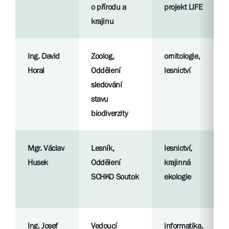
o přírodu a
projekt LIFE
krajinu
Ing. David
Zoolog,
ornitologie,
Horal
Oddělení
lesnictví
sledování
stavu
biodiverzity
Mgr. Václav
Lesník,
lesnictví,
Husek
Oddělení
krajinná
SCHKO Soutok
ekologie
Ing. Josef
Vedoucí
informatika,