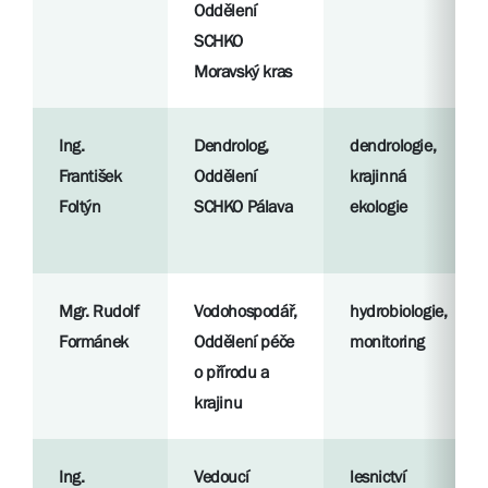
Oddělení
SCHKO
Moravský kras
Ing.
Dendrolog,
dendrologie,
František
Oddělení
krajinná
Foltýn
SCHKO Pálava
ekologie
Mgr. Rudolf
Vodohospodář,
hydrobiologie,
Formánek
Oddělení péče
monitoring
o přírodu a
krajinu
Ing.
Vedoucí
lesnictví