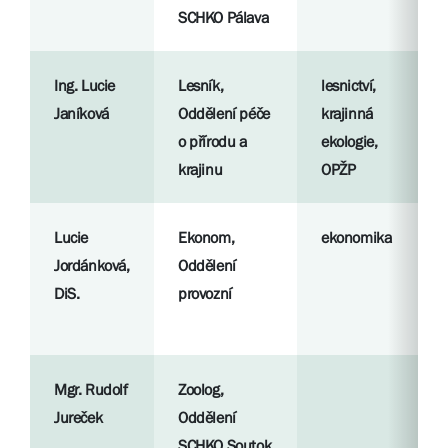
SCHKO Pálava
Ing. Lucie
Lesník,
lesnictví,
Janíková
Oddělení péče
krajinná
o přírodu a
ekologie,
krajinu
OPŽP
Lucie
Ekonom,
ekonomika
Jordánková,
Oddělení
DiS.
provozní
Mgr. Rudolf
Zoolog,
Jureček
Oddělení
SCHKO Soutok