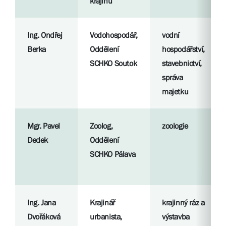
krajinu
Ing. Ondřej
Vodohospodář,
vodní
Berka
Oddělení
hospodářství,
SCHKO Soutok
stavebnictví,
správa
majetku
Mgr. Pavel
Zoolog,
zoologie
Dedek
Oddělení
SCHKO Pálava
Ing. Jana
Krajinář
krajinný ráz a
Dvořáková
urbanista,
výstavba