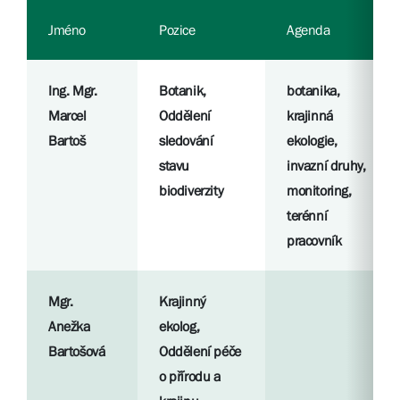
Jméno
Pozice
Agenda
Ing. Mgr.
Botanik,
botanika,
Marcel
Oddělení
krajinná
Bartoš
sledování
ekologie,
stavu
invazní druhy,
biodiverzity
monitoring,
terénní
pracovník
Mgr.
Krajinný
Anežka
ekolog,
Bartošová
Oddělení péče
o přírodu a