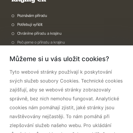
Poznávám přírodu
Potřebuji vyřídit
Chráníme přírodu a krajinu
Pečujeme o přírodu a krajinu
Dokumentujeme přírodu
Můžeme si u vás uložit cookies?
O nás
Tyto webové stránky používají k poskytování
svých služeb soubory Cookies. Technické cookies
zajišťují, aby se webové stránky zobrazovaly
správně, bez nich nemohou fungovat. Analytické
cookies nám pomáhají zjistit, jaké stránky jsou
navštěvovány nejčastěji. To nám pomáhá při
zlepšování služeb našeho webu. Pro ukládání