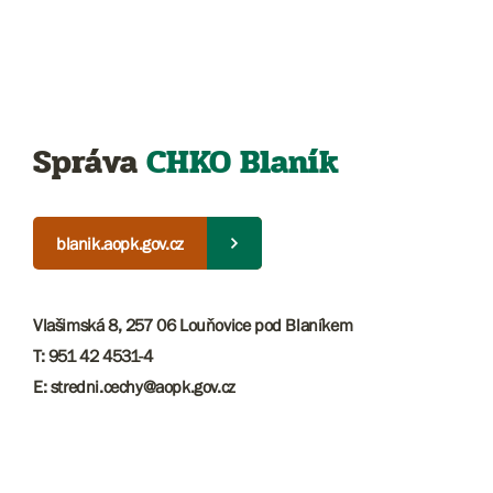
Správa
CHKO Blaník
blanik.aopk.gov.cz
Vlašimská 8, 257 06 Louňovice pod Blaníkem
T: 951 42 4531-4
E: stredni.cechy@aopk.gov.cz