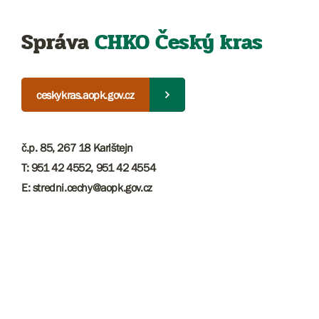
Správa
CHKO Český kras
ceskykras.aopk.gov.cz
č.p. 85, 267 18 Karlštejn
T: 951 42 4552, 951 42 4554
E: stredni.cechy@aopk.gov.cz