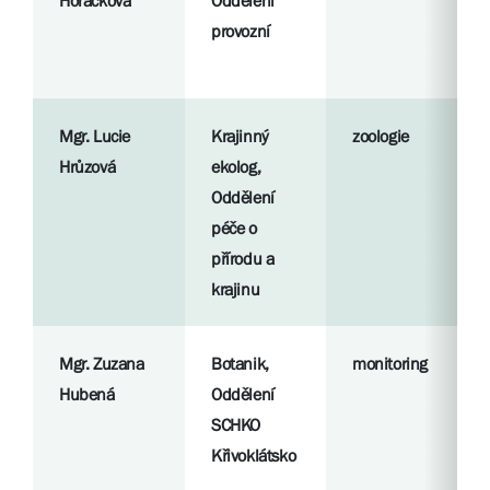
Horáčková
Oddělení
provozní
Mgr. Lucie
Krajinný
zoologie
Hrůzová
ekolog,
Oddělení
péče o
přírodu a
krajinu
Mgr. Zuzana
Botanik,
monitoring
Hubená
Oddělení
SCHKO
Křivoklátsko