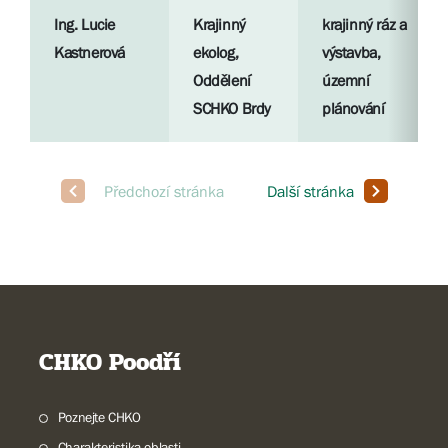
Ing. Lucie
Krajinný
krajinný ráz a
Kastnerová
ekolog,
výstavba,
Oddělení
územní
SCHKO Brdy
plánování
CHKO Poodří
Poznejte CHKO
Charakteristika oblasti