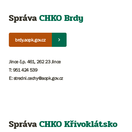
Správa
CHKO Brdy
brdy.aopk.gov.cz
Jince č.p. 461, 262 23 Jince
T: 951 424 539
E: stredni.cechy@aopk.gov.cz
Správa
CHKO Křivoklátsko