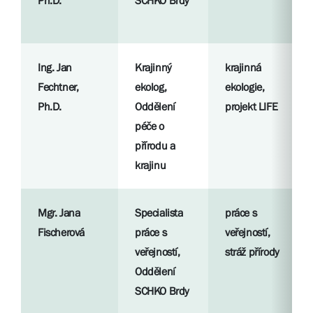
Ph.D.
SCHKO Brdy
Ing. Jan
Krajinný
krajinná
Fechtner,
ekolog,
ekologie,
Ph.D.
Oddělení
projekt LIFE
péče o
přírodu a
krajinu
Mgr. Jana
Specialista
práce s
Fischerová
práce s
veřejností,
veřejností,
stráž přírody
Oddělení
SCHKO Brdy