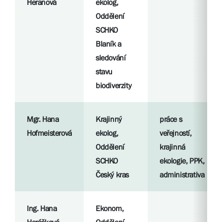
Heranová
ekolog,
Oddělení
SCHKO
Blaník a
sledování
stavu
biodiverzity
Mgr. Hana
Krajinný
práce s
Hofmeisterová
ekolog,
veřejností,
Oddělení
krajinná
SCHKO
ekologie, PPK,
Český kras
administrativa
Ing. Hana
Ekonom,