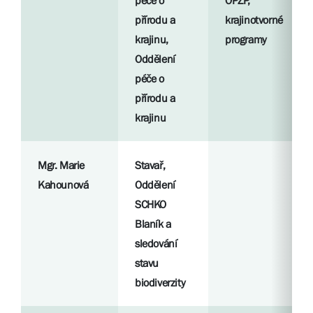
péče o
OPŽP,
přírodu a
krajinotvorné
krajinu,
programy
Oddělení
péče o
přírodu a
krajinu
Mgr. Marie
Stavař,
Kahounová
Oddělení
SCHKO
Blaník a
sledování
stavu
biodiverzity