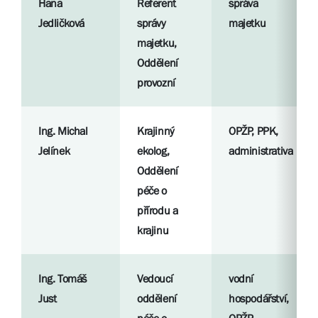
Hana
Referent
správa
Jedličková
správy
majetku
majetku,
Oddělení
provozní
Ing. Michal
Krajinný
OPŽP, PPK,
Jelínek
ekolog,
administrativa
Oddělení
péče o
přírodu a
krajinu
Ing. Tomáš
Vedoucí
vodní
Just
oddělení
hospodářství,