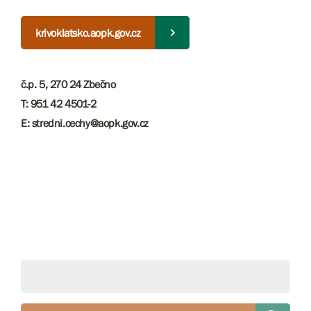
krivoklatsko.aopk.gov.cz
č.p. 5, 270 24 Zbečno
T: 951 42 4501-2
E: stredni.cechy@aopk.gov.cz