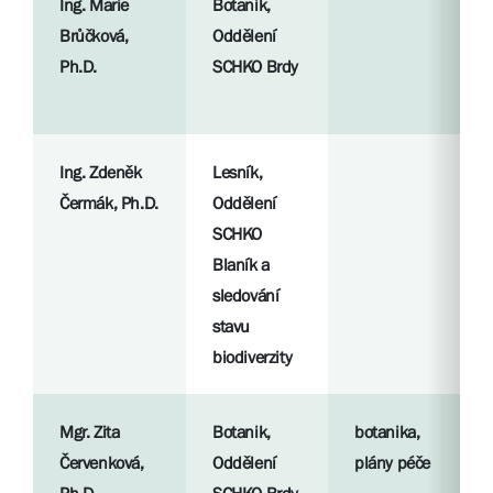
Ing. Marie
Botanik,
Brůčková,
Oddělení
Ph.D.
SCHKO Brdy
Ing. Zdeněk
Lesník,
Čermák, Ph.D.
Oddělení
SCHKO
Blaník a
sledování
stavu
biodiverzity
Mgr. Zita
Botanik,
botanika,
Červenková,
Oddělení
plány péče