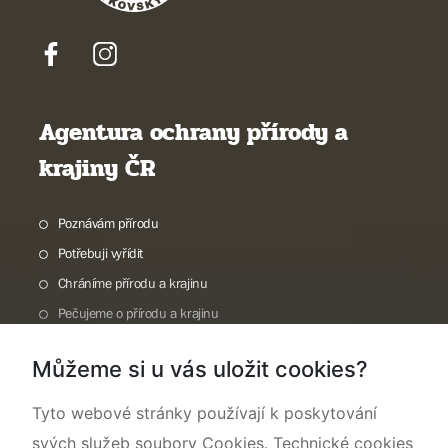
Agentura ochrany přírody a
krajiny ČR
Poznávám přírodu
Potřebuji vyřídit
Chráníme přírodu a krajinu
Pečujeme o přírodu a krajinu
Dokumentujeme přírodu
Můžeme si u vás uložit cookies?
O nás
Tyto webové stránky používají k poskytování
svých služeb soubory Cookies. Technické cookies