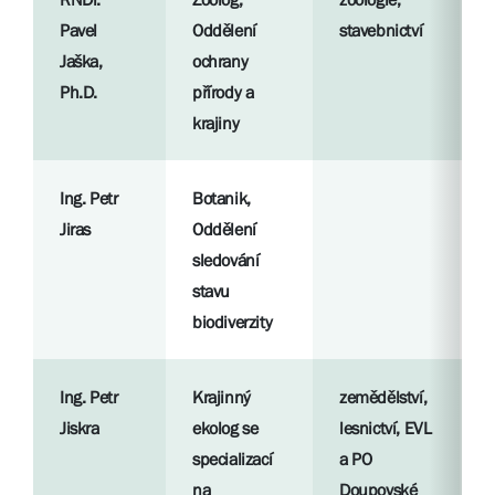
Pavel
Oddělení
stavebnictví
p
Jaška,
ochrany
Ph.D.
přírody a
S
krajiny
l
Ing. Petr
Botanik,
R
Jiras
Oddělení
p
sledování
stavu
S
biodiverzity
l
Ing. Petr
Krajinný
zemědělství,
R
Jiskra
ekolog se
lesnictví, EVL
p
specializací
a PO
na
Doupovské
S