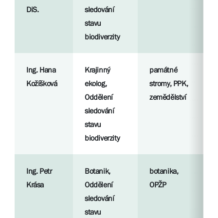
DiS.
sledování
stavu
S
biodiverzity
l
Ing. Hana
Krajinný
památné
R
Kožíšková
ekolog,
stromy, PPK,
p
Oddělení
zemědělství
sledování
S
stavu
l
biodiverzity
Ing. Petr
Botanik,
botanika,
R
Krása
Oddělení
OPŽP
p
sledování
stavu
S