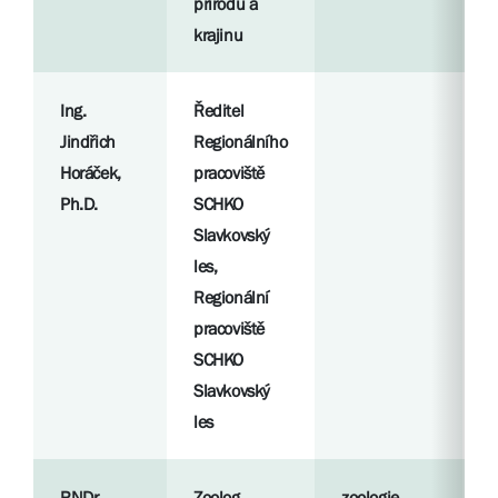
přírodu a
krajinu
Ing.
Ředitel
R
Jindřich
Regionálního
p
Horáček,
pracoviště
Ph.D.
SCHKO
S
Slavkovský
l
les,
Regionální
pracoviště
SCHKO
Slavkovský
les
RNDr.
Zoolog,
zoologie,
R