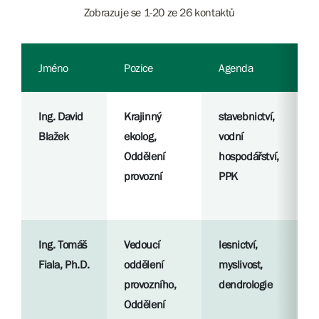
Zobrazuje se 1-20 ze 26 kontaktů
Jméno
Pozice
Agenda
P
Ing. David
Krajinný
stavebnictví,
R
Blažek
ekolog,
vodní
p
Oddělení
hospodářství,
provozní
PPK
S
l
Ing. Tomáš
Vedoucí
lesnictví,
R
Fiala, Ph.D.
oddělení
myslivost,
p
provozního,
dendrologie
Oddělení
S