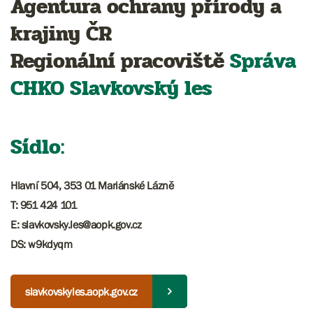
Agentura ochrany přírody a
krajiny ČR
Regionální pracoviště
Správa
CHKO
Slavkovský les
Sídlo:
Hlavní 504, 353 01 Mariánské Lázně
T: 951 424 101
E: slavkovsky.les@aopk.gov.cz
DS: w9kdyqm
slavkovskyles.aopk.gov.cz