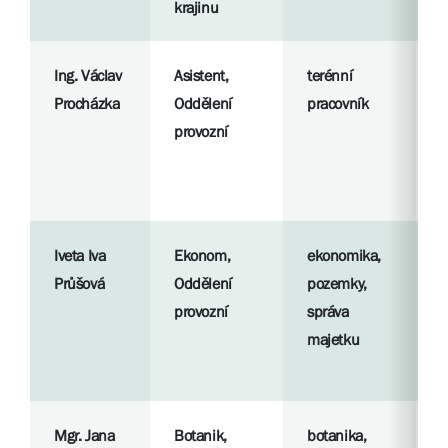
krajinu
Ing. Václav
Asistent,
terénní
R
Procházka
Oddělení
pracovník
p
provozní
S
l
Iveta Iva
Ekonom,
ekonomika,
R
Průšová
Oddělení
pozemky,
p
provozní
správa
majetku
S
l
Mgr. Jana
Botanik,
botanika,
R