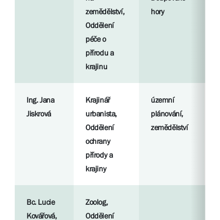
zemědělství,
hory
l
Oddělení
péče o
přírodu a
krajinu
Ing. Jana
Krajinář
územní
R
Jiskrová
urbanista,
plánování,
p
Oddělení
zemědělství
ochrany
S
přírody a
l
krajiny
Bc. Lucie
Zoolog,
R
Kovářová,
Oddělení
p