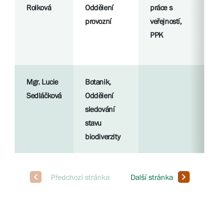
Rolková
Oddělení
práce s
p
provozní
veřejností,
PPK
S
l
Mgr. Lucie
Botanik,
R
Sedláčková
Oddělení
p
sledování
stavu
S
biodiverzity
l