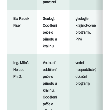
provozní
l
Bc. Radek
Geolog,
geologie,
R
Fišer
Oddělení
krajinotvorné
p
péče o
programy,
přírodu a
PPK
S
krajinu
l
Ing. Miloš
Vedoucí
vodní
R
Holub,
oddělení
hospodářství,
p
Ph.D.
péče o
dotační
přírodu a
programy
S
krajinu,
l
Oddělení
péče o