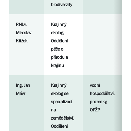
biodiverzity
l
RNDr.
Krajinný
R
Miroslav
ekolog,
p
Křížek
Oddělení
péče o
S
přírodu a
l
krajinu
Ing. Jan
Krajinný
vodní
R
Mávr
ekolog se
hospodářství,
p
specializací
pozemky,
na
OPŽP
S
zemědělství,
l
Oddělení