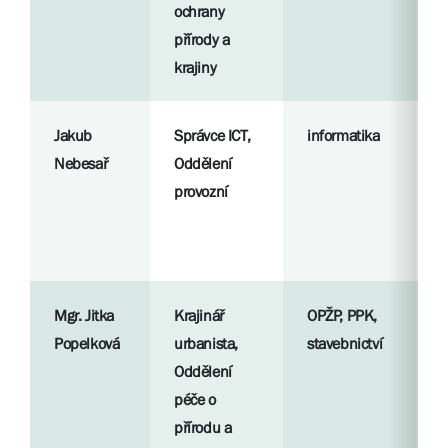
ochrany
přírody a
krajiny
Jakub
Správce ICT,
informatika
R
Nebesař
Oddělení
p
provozní
S
l
Mgr. Jitka
Krajinář
OPŽP, PPK,
R
Popelková
urbanista,
stavebnictví
p
Oddělení
péče o
S
přírodu a
l