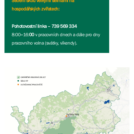
Šetření škod velkými šelmami na
hospodářských zvířatech:
Pohotovostní linka – 739 569 334
8:00
–
16:
00
v pracovních dnech a dále pro dny
pracovního volna (svátky, víkendy).