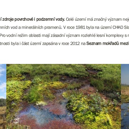
ní zdroje povrchové i podzemní vody.
Celé území má značný význam nejen
zemních vod a minerálních pramenů. V roce 1981 byla na území CHKO Sl
 Pro vodní režim oblasti mají zásadní význam rozlehlé lesní komplexy s nim
nosti byla i část území zapsána v roce 2012 na
Seznam mokřadů mezi