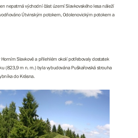
en nepatrná východní část území Slavkovského lesa náleží
 odvodňováno Útvinským potokem, Odolenovickým potokem a
Horním Slavkově a přilehlém okolí potřebovaly dostatek
pičáku (823,9 m n. m.) byla vybudována Puškařovská strouha
rybníka do Krásna.