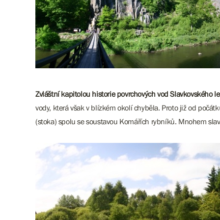
Zvláštní kapitolou historie povrchových vod Slavkovského les
vody, která však v blízkém okolí chyběla. Proto již od počá
(stoka) spolu se soustavou Komářích rybníků. Mnohem slav