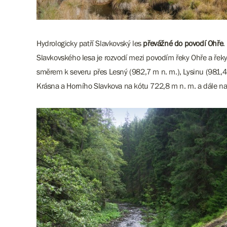
Hydrologicky patří Slavkovský les
převážné do povodí Ohře
.
Slavkovského lesa je rozvodí mezi povodím řeky Ohře a řeky
směrem k severu přes Lesný (982,7 m n. m.), Lysinu (981,4 
Krásna a Horního Slavkova na kótu 722,8 m n. m. a dále na