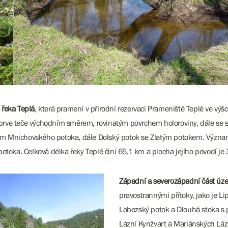
 řeka Teplá
, která pramení v přírodní rezervaci Prameniště Teplé ve v
jprve teče východním směrem, rovinatým povrchem holoroviny, dále se 
kem Mnichovského potoka, dále Dolský potok se Zlatým potokem. Význam
toka. Celková délka řeky Teplé činí 65,1 km a plocha jejího povodí je
Západní a severozápadní část úz
pravostrannými přítoky, jako je Li
Lobezský potok a Dlouhá stoka s pří
Lázní Kynžvart a Mariánských Lázn