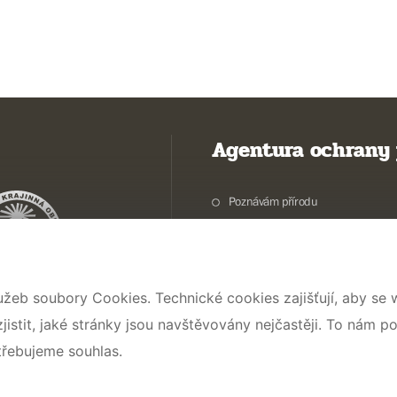
Agentura ochrany 
Poznávám přírodu
Potřebuji vyřídit
Chráníme přírodu a krajinu
Pečujeme o přírodu a krajinu
užeb soubory Cookies. Technické cookies zajišťují, aby se
Dokumentujeme přírodu
stit, jaké stránky jsou navštěvovány nejčastěji. To nám p
O nás
třebujeme souhlas.