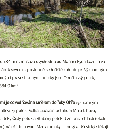
ýšce 784 m n. m. severovýchodně od Mariánských Lázní a ve
stáčí k severu a postupně se řečiště zahlubuje. Významnými
nými pravostrannými přítoky jsou Otročínský potok,
 384,9 km².
emí je odvodňována směrem do řeky Ohře
významnými
poltovský potok, Velká Libava s přítokem Malá Libava,
toky Čistý potok a Stříbrný potok. Jižní část oblasti (okolí
í) náleží do povodí Mže a potoky Jilmový a Ušovický stékají