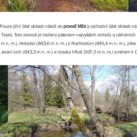
 Pouze jižní část oblasti náleží do
povodí Mže
a východní část oblasti ná
 Teplé. Toto rozvodí je tvořeno pásmem nejvyšších vrcholů a náhorních 
m n. m.), Hvězdici (843,6 m n. m.) k Rozhledům (845,4 m n. m.), přes 
 Jelení vrch (643,3 m n. m.) a Vysoký hřbet (597,5 m n. m.) směrem k 