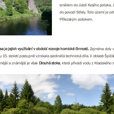
směrem do údolí Kosího potoka. J
do povodí Střely. Toto území je
Přílezským potokem.
a je jejich využívání v období rozvoje hornické činnosti.
Zejména doly v 
tku 15. století postupně vznikala ojedinělá technická díla. V oblasti Š
nější a známější je však
Dlouhá stoka
, která přivádí vodu z Kladského 