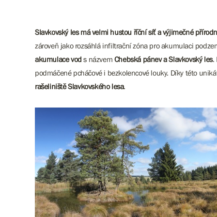
Slavkovský les má velmi hustou říční síť a výjimečné přírod
zároveň jako rozsáhlá infiltrační zóna pro akumulaci pod
akumulace vod
s názvem
Chebská pánev a Slavkovský les
.
podmáčené pcháčové i bezkolencové louky. Díky této unikát
rašeliniště Slavkovského lesa
.