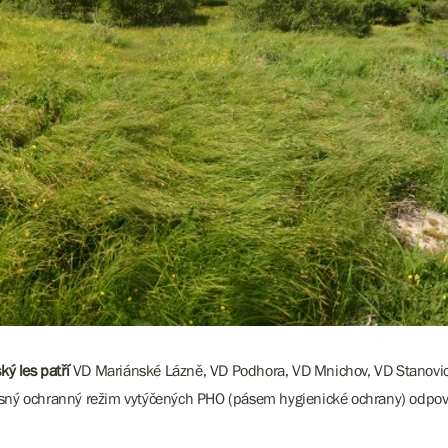
ý les patří
VD Mariánské Lázně, VD Podhora, VD Mnichov, VD Stanovice,
řísný ochranný režim vytýčených PHO (pásem hygienické ochrany) odpo