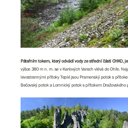
Páteřním tokem, který odvádí vody ze střední části CHKO, je
výšce 380 m n. m. se v Karlových Varech vlévá do Ohře. Ne
levostrannými přítoky Teplé jsou Pramenský potok s příto
Bečovský potok a Lomnický potok s přítokem Dražovského po