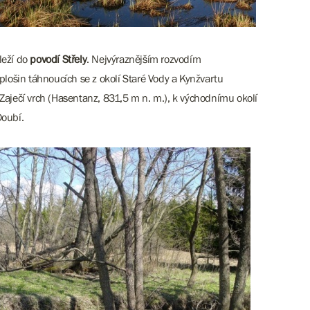
leží do
povodí Střely
. Nejvýraznějším rozvodím
plošin táhnoucích se z okolí Staré Vody a Kynžvartu
Zaječí vrch (Hasentanz, 831,5 m n. m.), k východnímu okolí
Doubí.