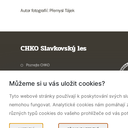
Autor fotografií: Přemysl Tájek
CHKO Slavkovský les
Poznejte CHKO
Charakteristika oblasti
Můžeme si u vás uložit cookies?
Ochrana přírody
Potřebuji vyřídit
Tyto webové stránky používají k poskytování svých sl
Aktuality a akce
nemohou fungovat. Analytické cookies nám pomáhají zji
Kontakty
různých typů cookies do vašeho prohlížeče od vás po