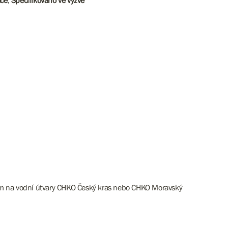
ace
,
Specifikováno ve výzvě
ivem na vodní útvary CHKO Český kras nebo CHKO Moravský