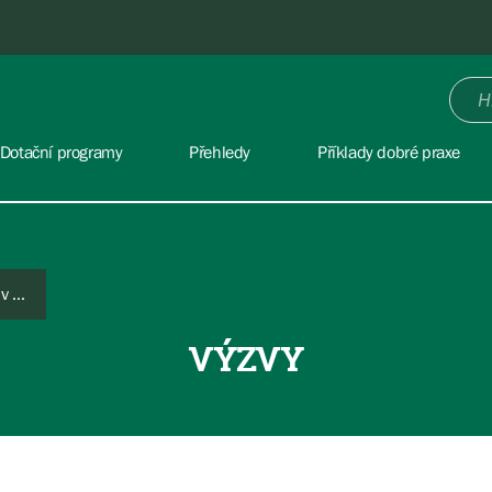
Dotační programy
Přehledy
Příklady dobré praxe
NPŽP č. 25/2025 Čištění odpadních vod v krasových oblastech II.
VÝZVY