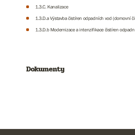
1.3.C. Kanalizace
1.3.D.a Výstavba čistíren odpadních vod (domovní 
1.3.D.b Modernizace a intenzifikace čistíren odpad
Dokumenty