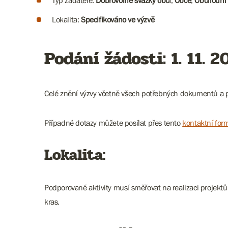
Typ žadatele:
Dobrovolné svazky obcí
,
Obce
,
Obchodní 
Lokalita:
Specifikováno ve výzvě
Podání žádosti: 1. 11. 2
Celé znění výzvy včetně všech potřebných dokumentů a 
Případné dotazy můžete posílat přes tento
kontaktní for
Lokalita:
Podporované aktivity musí směřovat na realizaci projek
kras.