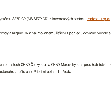
ystému SFŽP ČR (AIS SFŽP ČR) z internetových stránek:
zadosti.sfzp.cz
írody a krajiny ČR k navrhovanému řešení z pohledu ochrany přírody a 
ch oblastech CHKO Český kras a CHKO Moravský kras prostřednictvím za
těného znečištění). Prioritní oblast 1 – Voda