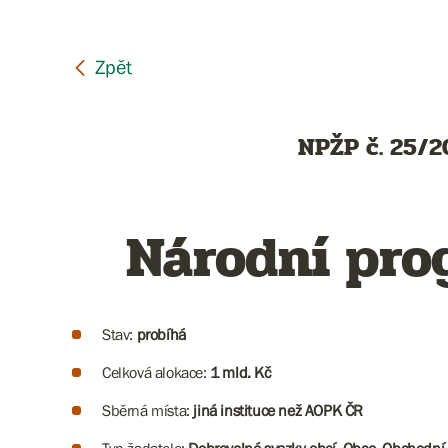
NPŽP č. 25/20
Národní pro
Stav:
probíhá
Celková alokace:
1 mld. Kč
Sběrná místa:
jiná instituce než AOPK ČR