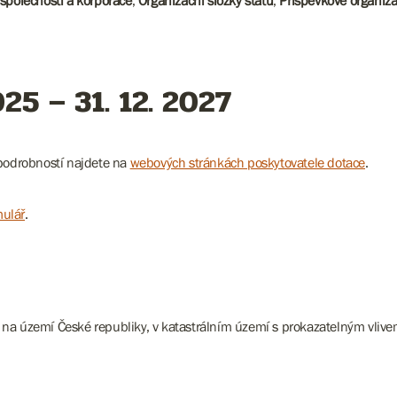
společnosti a korporace
,
Organizační složky státu
,
Příspěvkové organiz
025 – 31. 12. 2027
podrobností najdete na
webových stránkách poskytovatele dotace
.
mulář
.
tů na území České republiky, v katastrálním území s prokazatelným vl