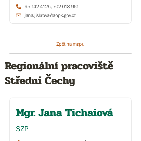
95 142 4125, 702 018 961
jana.jiskrova@aopk.gov.cz
Zpět na mapu
Regionální pracoviště
Střední Čechy
Mgr. Jana Tichaiová
SZP