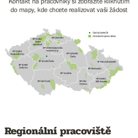
Kontakt na pracovníky si zobrazíte kliknutím
do mapy, kde chcete realizovat vaši žádost
Ústředí AOPK ČR
Chráněná krajinná oblast
RP Liberecko
RP SCHKO
České
středohoří
RP SCHKO Kokořínsko
- Máchův kraj
RP SCHKO
RP Východní
Slavkovský les
Čechy
RP Střední Čechy
RP Moravskoslezské
RP SCHKO
Český les
RP Olomoucko
RP Vysočina
RP SCHKO
RP Jižní Čechy
RP Jižní
Bílé Karpaty
Morava
Regionální pracoviště