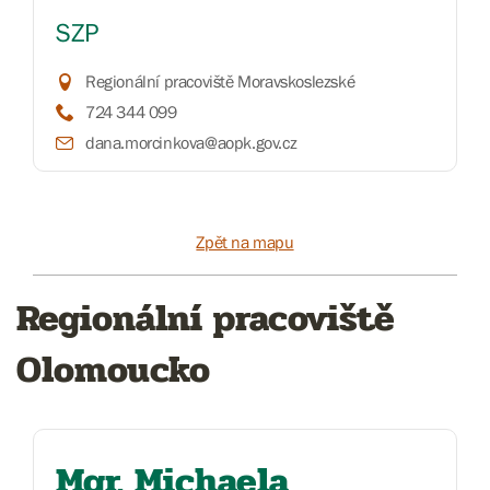
SZP
Regionální pracoviště Moravskoslezské
724 344 099
dana.morcinkova@aopk.gov.cz
Zpět na mapu
Regionální pracoviště
Olomoucko
Mgr. Michaela