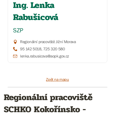
Ing. Lenka
Rabušicová
SZP
Regionální pracoviště Jižní Morava
95 142 5018, 725 320 580
lenka.rabusicova@aopk.gov.cz
Zpět na mapu
Regionální pracoviště
SCHKO Kokořínsko -