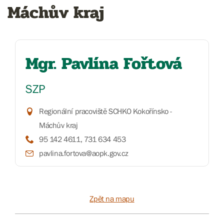
Máchův kraj
Mgr. Pavlína Fořtová
SZP
Regionální pracoviště SCHKO Kokořínsko -
Máchův kraj
95 142 4611, 731 634 453
pavlina.fortova@aopk.gov.cz
Zpět na mapu