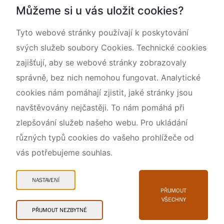
Můžeme si u vás uložit cookies?
O nás
Tyto webové stránky používají k poskytování
svých služeb soubory Cookies. Technické cookies
zajišťují, aby se webové stránky zobrazovaly
správně, bez nich nemohou fungovat. Analytické
cookies nám pomáhají zjistit, jaké stránky jsou
navštěvovány nejčastěji. To nám pomáhá při
zlepšování služeb našeho webu. Pro ukládání
různých typů cookies do vašeho prohlížeče od
vás potřebujeme souhlas.
Mapa webu
Prohlášení o přístupnosti
NASTAVENÍ
Cookies
PŘIJMOUT
VŠECHNY
Snadné čtení
PŘIJMOUT NEZBYTNÉ
© 2026 AOPK ČR