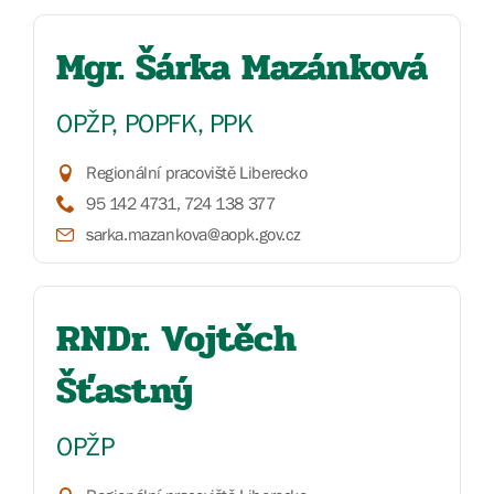
Mgr. Šárka Mazánková
OPŽP, POPFK, PPK
Regionální pracoviště Liberecko
95 142 4731, 724 138 377
sarka.mazankova@aopk.gov.cz
RNDr. Vojtěch
Šťastný
OPŽP