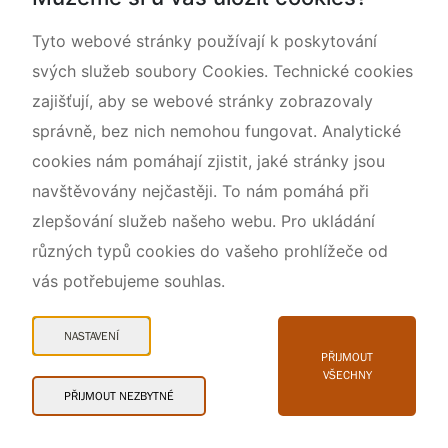
Ing. Jan Mávr
Tyto webové stránky používají k poskytování
OPŽP, POPFK
svých služeb soubory Cookies. Technické cookies
zajišťují, aby se webové stránky zobrazovaly
Regionální pracoviště SCHKO Slavkovský les
správně, bez nich nemohou fungovat. Analytické
95 142 4130
cookies nám pomáhají zjistit, jaké stránky jsou
jan.mavr@aopk.gov.cz
navštěvovány nejčastěji. To nám pomáhá při
zlepšování služeb našeho webu. Pro ukládání
Mgr. Jitka Popelková
různých typů cookies do vašeho prohlížeče od
vás potřebujeme souhlas.
OPŽP, POPFK, PPK
NASTAVENÍ
Regionální pracoviště SCHKO Slavkovský les
PŘIJMOUT
VŠECHNY
95 142 4114, 725 783 917
PŘIJMOUT NEZBYTNÉ
jitka.popelkova@aopk.gov.cz