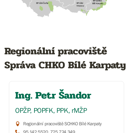
RP SCHKO
RP Jižní Čechy
RP Jižní
Bílé Karpaty
Morava
Regionální pracoviště
Správa CHKO Bílé Karpaty
Ing. Petr Šandor
OPŽP, POPFK, PPK, rMŽP
Regionální pracoviště SCHKO Bílé Karpaty
95 142 5520, 725 724 349