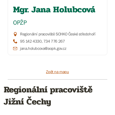
Mgr. Jana Holubcová
OPŽP
Regionální pracoviště SCHKO České středohoří
95 142 4330, 734 776 267
jana.holubcova@aopk.gov.cz
Zpět na mapu
Regionální pracoviště
Jižní Čechy