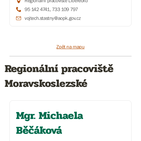
Regionální pracoviště Liberecko
95 142 4741, 733 109 797
vojtech.stastny@aopk.gov.cz
Zpět na mapu
Regionální pracoviště
Moravskoslezské
Mgr. Michaela
Běčáková