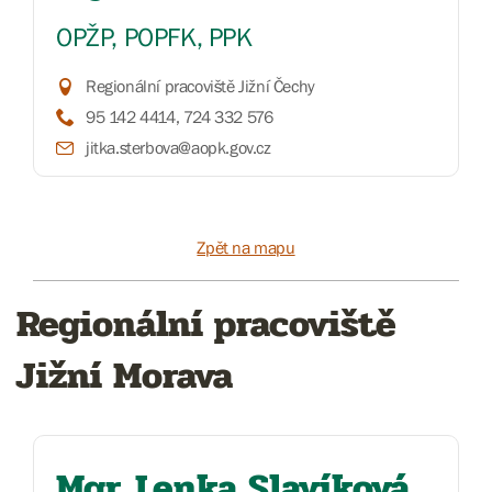
OPŽP, POPFK, PPK
Regionální pracoviště Jižní Čechy
95 142 4414, 724 332 576
jitka.sterbova@aopk.gov.cz
Zpět na mapu
Regionální pracoviště
Jižní Morava
Mgr. Lenka Slavíková