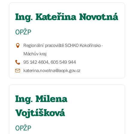
Ing. Kateřina Novotná
OPŽP
Regionální pracoviště SCHKO Kokořínsko -
Máchův kraj
95 142 4604, 605 549 944
katerina.novotna@aopk.gov.cz
Ing. Milena
Vojtíšková
OPŽP