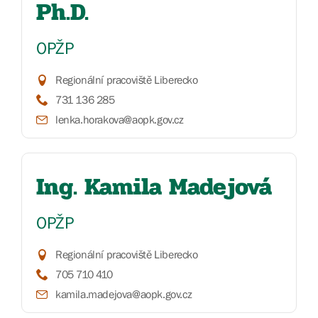
Ph.D.
OPŽP
Regionální pracoviště Liberecko
731 136 285
lenka.horakova@aopk.gov.cz
Ing. Kamila Madejová
OPŽP
Regionální pracoviště Liberecko
705 710 410
kamila.madejova@aopk.gov.cz