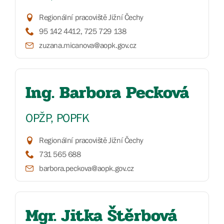
Regionální pracoviště Jižní Čechy
95 142 4412, 725 729 138
zuzana.micanova@aopk.gov.cz
Ing. Barbora Pecková
OPŽP, POPFK
Regionální pracoviště Jižní Čechy
731 565 688
barbora.peckova@aopk.gov.cz
Mgr. Jitka Štěrbová