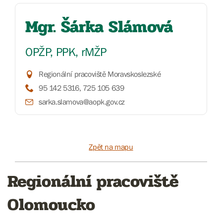
Mgr. Šárka Slámová
OPŽP, PPK, rMŽP
Regionální pracoviště Moravskoslezské
95 142 5316, 725 105 639
sarka.slamova@aopk.gov.cz
Zpět na mapu
Regionální pracoviště
Olomoucko