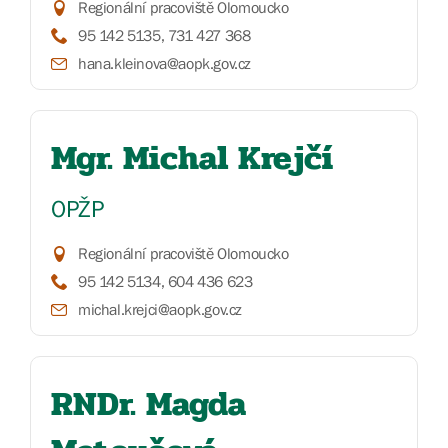
Regionální pracoviště Olomoucko
95 142 5135, 731 427 368
hana.kleinova@aopk.gov.cz
Mgr. Michal Krejčí
OPŽP
Regionální pracoviště Olomoucko
95 142 5134, 604 436 623
michal.krejci@aopk.gov.cz
RNDr. Magda