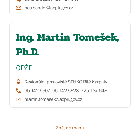
petr.sandor@aopk.gov.cz
Ing. Martin Tomešek,
Ph.D.
OPŽP
Regionální pracoviště SCHKO Bílé Karpaty
95 142 5507, 95 142 5528, 725 137 648
martin.tomesek@aopk.gov.cz
Zpět na mapu