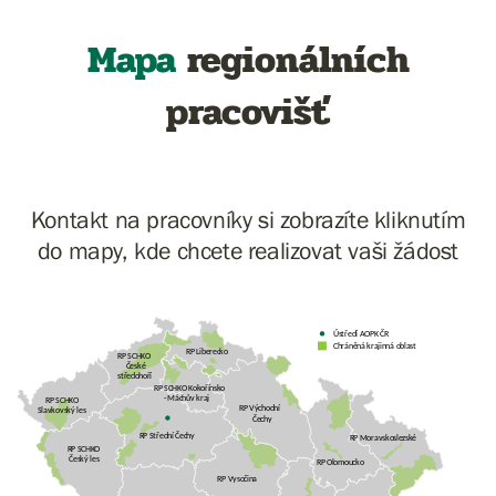
Mapa
regionálních
pracovišť
Kontakt na pracovníky si zobrazíte kliknutím
do mapy, kde chcete realizovat vaši žádost
Ústředí AOPK ČR
Chráněná krajinná oblast
RP Liberecko
RP SCHKO
České
středohoří
RP SCHKO Kokořínsko
- Máchův kraj
RP SCHKO
RP Východní
Slavkovský les
Čechy
RP Střední Čechy
RP Moravskoslezské
RP SCHKO
Český les
RP Olomoucko
RP Vysočina