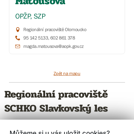
Matoušová
OPŽP, SZP
Regionální pracoviště Olomoucko
95 142 5133, 602 861 378
magda.matousova@aopk.gov.cz
Zpět na mapu
Regionální pracoviště
SCHKO Slavkovský les
Můžeme si u vás uložit cookies?