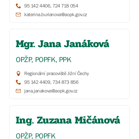
95 142 4406, 724 718 054
katerina.burianova@aopk.gov.cz
Mgr. Jana Janáková
OPŽP, POPFK, PPK
Regionální pracoviště Jižní Čechy
95 142 4409, 734 873 856
jana.janakova@aopk.gov.cz
Ing. Zuzana Mičánová
OPŽP, POPFK