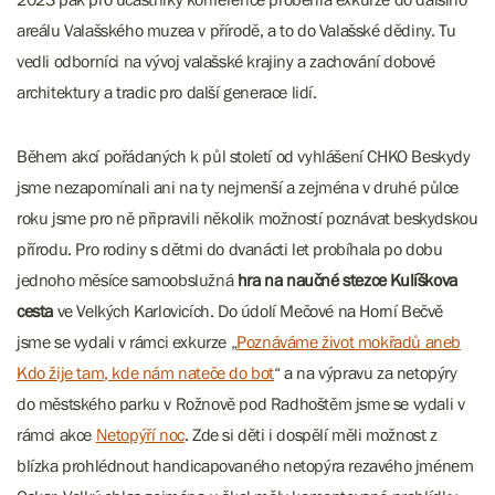
areálu Valašského muzea v přírodě, a to do Valašské dědiny. Tu
vedli odborníci na vývoj valašské krajiny a zachování dobové
architektury a tradic pro další generace lidí.
Během akcí pořádaných k půl století od vyhlášení CHKO Beskydy
jsme nezapomínali ani na ty nejmenší a zejména v druhé půlce
roku jsme pro ně připravili několik možností poznávat beskydskou
přírodu. Pro rodiny s dětmi do dvanácti let probíhala po dobu
jednoho měsíce samoobslužná
hra na naučné stezce Kulíškova
cesta
ve Velkých Karlovicích. Do údolí Mečové na Horní Bečvě
jsme se vydali v rámci exkurze „
Poznáváme život mokřadů aneb
Kdo žije tam, kde nám nateče do bot
“ a na výpravu za netopýry
do městského parku v Rožnově pod Radhoštěm jsme se vydali v
rámci akce
Netopýří noc
. Zde si děti i dospělí měli možnost z
blízka prohlédnout handicapovaného netopýra rezavého jménem