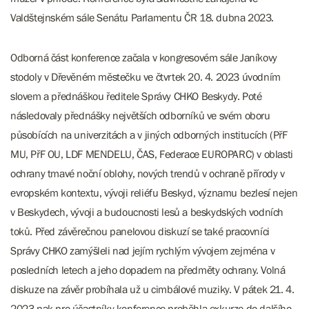
Valdštejnském sále Senátu Parlamentu ČR 18. dubna 2023.
Odborná část konference začala v kongresovém sále Janíkovy
stodoly v Dřevěném městečku ve čtvrtek 20. 4. 2023 úvodním
slovem a přednáškou ředitele Správy CHKO Beskydy. Poté
následovaly přednášky největších odborníků ve svém oboru
působících na univerzitách a v jiných odborných institucích (PřF
MU, PřF OU, LDF MENDELU, ČAS, Federace EUROPARC) v oblasti
ochrany tmavé noční oblohy, nových trendů v ochraně přírody v
evropském kontextu, vývoji reliéfu Beskyd, významu bezlesí nejen
v Beskydech, vývoji a budoucnosti lesů a beskydských vodních
toků. Před závěrečnou panelovou diskuzí se také pracovníci
Správy CHKO zamýšleli nad jejím rychlým vývojem zejména v
posledních letech a jeho dopadem na předměty ochrany. Volná
diskuze na závěr probíhala už u cimbálové muziky. V pátek 21. 4.
2023 pak pro účastníky konference proběhla exkurze do dalšího