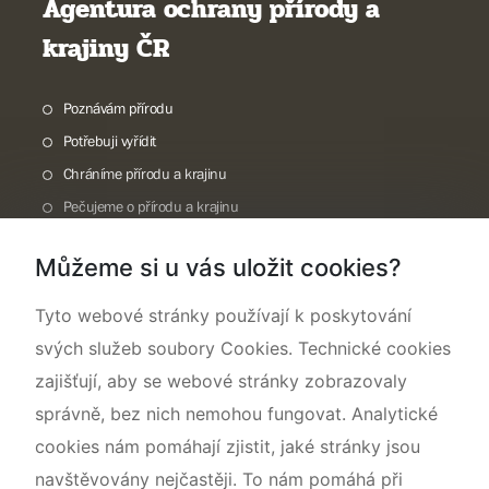
Agentura ochrany přírody a
krajiny ČR
Poznávám přírodu
Potřebuji vyřídit
Chráníme přírodu a krajinu
Pečujeme o přírodu a krajinu
Dokumentujeme přírodu
Můžeme si u vás uložit cookies?
O nás
Tyto webové stránky používají k poskytování
svých služeb soubory Cookies. Technické cookies
zajišťují, aby se webové stránky zobrazovaly
správně, bez nich nemohou fungovat. Analytické
cookies nám pomáhají zjistit, jaké stránky jsou
navštěvovány nejčastěji. To nám pomáhá při