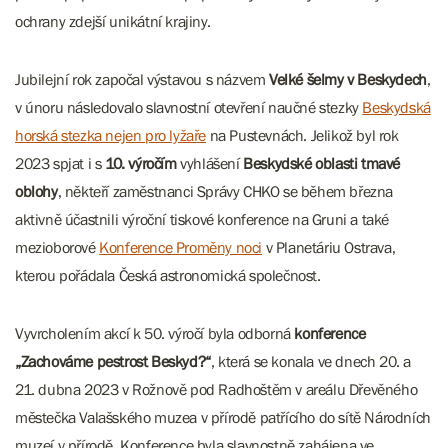
ochrany zdejší unikátní krajiny.
Jubilejní rok započal výstavou s názvem
Velké šelmy v Beskydech
,
v únoru následovalo slavnostní otevření naučné stezky
Beskydská
horská stezka nejen pro lyžaře
na Pustevnách. Jelikož byl rok
2023 spjat i s
10. výročím
vyhlášení
Beskydské oblasti tmavé
oblohy
, někteří zaměstnanci Správy CHKO se během března
aktivně účastnili výroční tiskové konference na Gruni a také
mezioborové
Konference Proměny noci
v Planetáriu Ostrava,
kterou pořádala Česká astronomická společnost.
Vyvrcholením akcí k 50. výročí byla odborná
konference
„Zachováme pestrost Beskyd?“
, která se konala ve dnech 20. a
21. dubna 2023 v Rožnově pod Radhoštěm v areálu Dřevěného
městečka Valašského muzea v přírodě patřícího do sítě Národních
muzeí v přírodě. Konference byla slavnostně zahájena ve