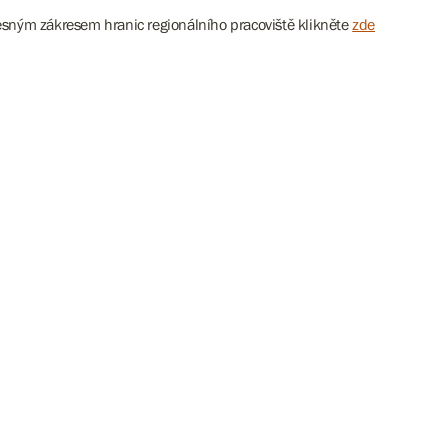
esným zákresem hranic regionálního pracoviště klikněte
zde