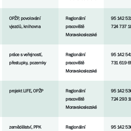
OPŽP, povolování
Regionální
95 142 53
vjezdů, knihovna
pracoviště
724 737 1
Moravskoslezské
práce s veřejností,
Regionální
95 142 54
přestupky, pozemky
pracoviště
731 619 6
Moravskoslezské
projekt LIFE, OPŽP
Regionální
95 142 53
pracoviště
724 293 1
Moravskoslezské
zemědělství, PPK
Regionální
95 142 53