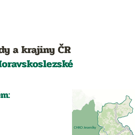
dy a krajiny ČR
oravskoslezské
ěm: