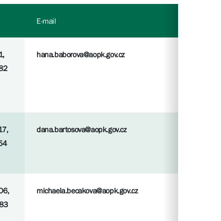
E-mail
1,
hana.baborova@aopk.gov.cz
82
17,
dana.bartosova@aopk.gov.cz
54
06,
michaela.becakova@aopk.gov.cz
383