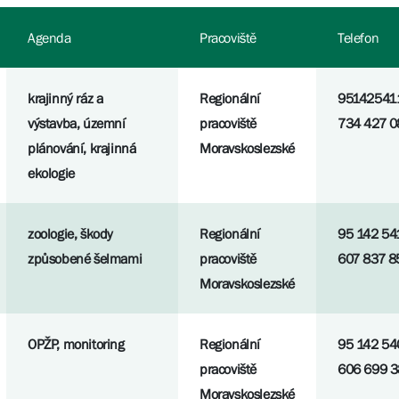
Agenda
Pracoviště
Telefon
krajinný ráz a
Regionální
95142541
výstavba, územní
pracoviště
734 427 0
plánování, krajinná
Moravskoslezské
ekologie
zoologie, škody
Regionální
95 142 54
způsobené šelmami
pracoviště
607 837 8
Moravskoslezské
OPŽP, monitoring
Regionální
95 142 54
pracoviště
606 699 
Moravskoslezské