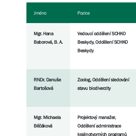
Jméno
Pozice
Mgr. Hana
Vedoucí oddělení SCHKO
Baborová, B. A.
Beskydy, Oddělení SCHKO
Beskydy
RNDr. Danuše
Zoolog, Oddělení sledování
Bartošová
stavu biodiverzity
Mgr. Michaela
Projektový manažer,
Běčáková
Oddělení administrace
krajinotvorných programů