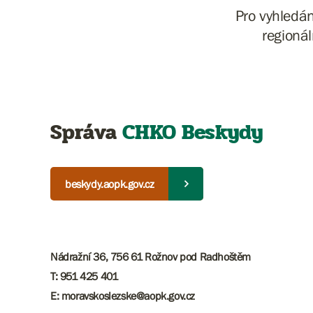
Pro vyhledá
regionál
Správa
CHKO Beskydy
beskydy.aopk.gov.cz
Nádražní 36, 756 61 Rožnov pod Radhoštěm
T: 951 425 401
E: moravskoslezske@aopk.gov.cz