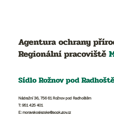
Agentura ochrany příro
Regionální pracoviště
M
Sídlo Rožnov pod Radhošt
Nádražní 36, 756 61 Rožnov pod Radhoštěm
T: 951 425 401
E: moravskoslezske@aopk.gov.cz