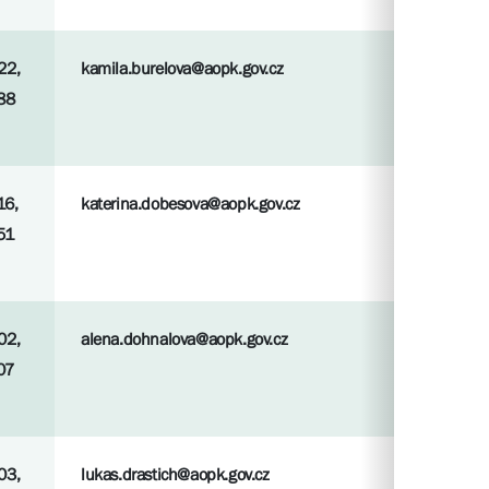
22,
kamila.burelova@aopk.gov.cz
88
16,
katerina.dobesova@aopk.gov.cz
51
02,
alena.dohnalova@aopk.gov.cz
07
03,
lukas.drastich@aopk.gov.cz