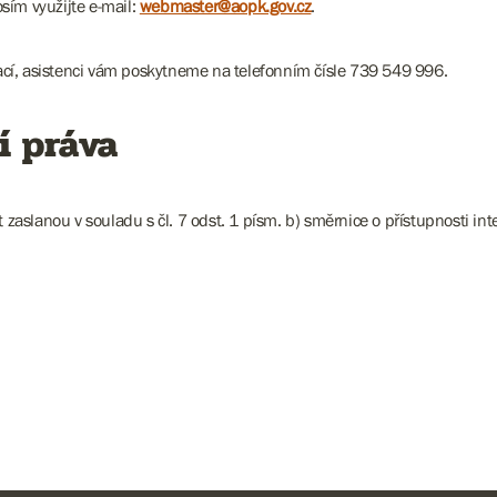
sím využijte e-mail:
webmaster@aopk.gov.cz
.
cí, asistenci vám poskytneme na telefonním čísle 739 549 996.
í práva
slanou v souladu s čl. 7 odst. 1 písm. b) směrnice o přístupnosti inte