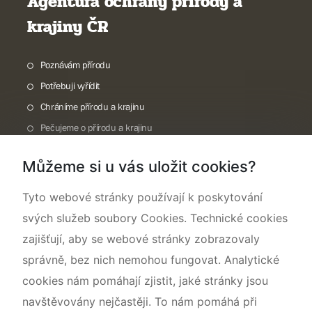
Agentura ochrany přírody a
krajiny ČR
Poznávám přírodu
Potřebuji vyřídit
Chráníme přírodu a krajinu
Pečujeme o přírodu a krajinu
Dokumentujeme přírodu
Můžeme si u vás uložit cookies?
O nás
Tyto webové stránky používají k poskytování
svých služeb soubory Cookies. Technické cookies
zajišťují, aby se webové stránky zobrazovaly
správně, bez nich nemohou fungovat. Analytické
cookies nám pomáhají zjistit, jaké stránky jsou
navštěvovány nejčastěji. To nám pomáhá při