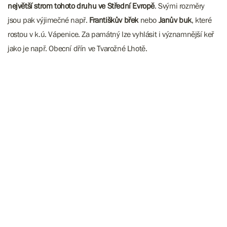
největší strom tohoto druhu ve Střední Evropě
. Svými rozměry
jsou pak výjimečné např.
Františkův břek
nebo
Janův buk
, které
rostou v k.ú. Vápenice. Za památný lze vyhlásit i významnější keř
jako je např. Obecní dřín ve Tvarožné Lhotě.