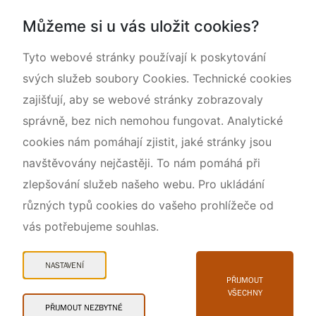
Dokumentujeme přírodu
Můžeme si u vás uložit cookies?
O nás
Tyto webové stránky používají k poskytování
svých služeb soubory Cookies. Technické cookies
zajišťují, aby se webové stránky zobrazovaly
správně, bez nich nemohou fungovat. Analytické
cookies nám pomáhají zjistit, jaké stránky jsou
navštěvovány nejčastěji. To nám pomáhá při
zlepšování služeb našeho webu. Pro ukládání
různých typů cookies do vašeho prohlížeče od
vás potřebujeme souhlas.
Mapa webu
Prohlášení o přístupnosti
NASTAVENÍ
Cookies
PŘIJMOUT
VŠECHNY
Snadné čtení
PŘIJMOUT NEZBYTNÉ