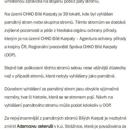
umístěnou zpravidla na stojanu poblíž paty stromu.
Na území CHKO Bílé Karpaty je 39 lokalit, kde byl vyhlášen
památný strom nebo skupina stromů. Těmto stromům se dostává
zvýšené pozornosti a péče z hlediska orgánu ochrany přírody,
kterým je na území CHKO Bílé Karpaty – Agentura ochrany přírody
a krajiny ČR, Regionální pracoviště Správa CHKO Bílé Karpaty
(OOP).
Stejně tak poškození těchto stromů sebou nese vážnější důsledky
než v případě stromů, které nebyly vyhlášeny jako památné.
Důvodem vyhlášení za památný strom jsou obvykle výjimečné
rozměry, tvar či historie, která se se stromem pojí. Návrh na
vyhlášení památného stromu může podat kdokoliv u OOP.
Za nejvýznamnější z památných stromů Bílých Karpat je nezbytné
zmínit
Adamcovu oskeruši
v k.ú. Strážnice, která je považována za