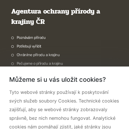
Agentura ochrany přírody a
krajiny ČR
Poznávám přírodu
Potřebuji vyřídit
Chráníme přírodu a krajinu
Pečujeme o přírodu a krajinu
Dokumentujeme přírodu
Můžeme si u vás uložit cookies?
O nás
Tyto webové stránky používají k poskytování
svých služeb soubory Cookies. Technické cookies
zajišťují, aby se webové stránky zobrazovaly
správně, bez nich nemohou fungovat. Analytické
cookies nám pomáhají zjistit, jaké stránky jsou