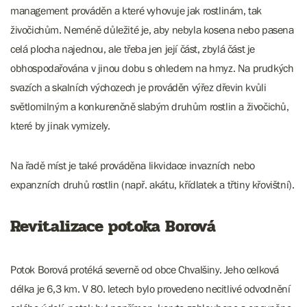
management prováděn a které vyhovuje jak rostlinám, tak
živočichům. Neméně důležité je, aby nebyla kosena nebo pasena
celá plocha najednou, ale třeba jen její část, zbylá část je
obhospodařována v jinou dobu s ohledem na hmyz. Na prudkých
svazích a skalních výchozech je prováděn výřez dřevin kvůli
světlomilným a konkurenčně slabým druhům rostlin a živočichů,
které by jinak vymizely.
Na řadě míst je také prováděna likvidace invazních nebo
expanzních druhů rostlin (např. akátu, křídlatek a třtiny křovištní).
Revitalizace potoka Borová
Potok Borová protéká severně od obce Chvalšiny. Jeho celková
délka je 6,3 km. V 80. letech bylo provedeno necitlivé odvodnění