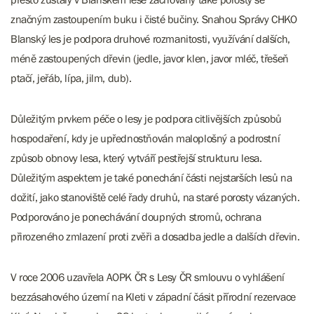
značným zastoupením buku i čisté bučiny. Snahou Správy CHKO
Blanský les je podpora druhové rozmanitosti, využívání dalších,
méně zastoupených dřevin (jedle, javor klen, javor mléč, třešeň
ptačí, jeřáb, lípa, jilm, dub).
Důležitým prvkem péče o lesy je podpora citlivějších způsobů
hospodaření, kdy je upřednostňován maloplošný a podrostní
způsob obnovy lesa, který vytváří pestřejší strukturu lesa.
Důležitým aspektem je také ponechání části nejstarších lesů na
dožití, jako stanoviště celé řady druhů, na staré porosty vázaných.
Podporováno je ponechávání doupných stromů, ochrana
přirozeného zmlazení proti zvěři a dosadba jedle a dalších dřevin.
V roce 2006 uzavřela AOPK ČR s Lesy ČR smlouvu o vyhlášení
bezzásahového území na Kleti v západní čásit přírodní rezervace