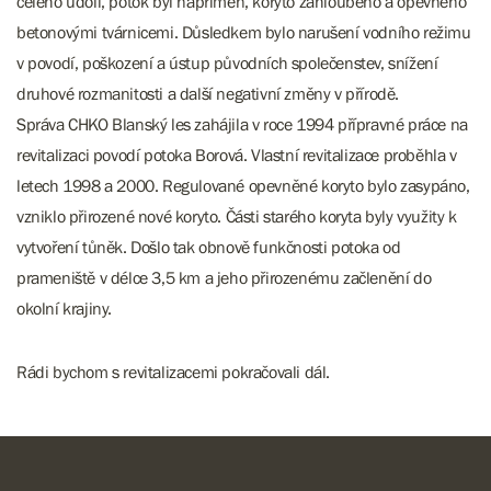
celého údolí, potok byl napřímen, koryto zahloubeno a opevněno
betonovými tvárnicemi. Důsledkem bylo narušení vodního režimu
v povodí, poškození a ústup původních společenstev, snížení
druhové rozmanitosti a další negativní změny v přírodě.
Správa CHKO Blanský les zahájila v roce 1994 přípravné práce na
revitalizaci povodí potoka Borová. Vlastní revitalizace proběhla v
letech 1998 a 2000. Regulované opevněné koryto bylo zasypáno,
vzniklo přirozené nové koryto. Části starého koryta byly využity k
vytvoření tůněk. Došlo tak obnově funkčnosti potoka od
prameniště v délce 3,5 km a jeho přirozenému začlenění do
okolní krajiny.
Rádi bychom s revitalizacemi pokračovali dál.