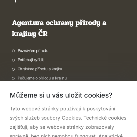
Agentura ochrany přírody a
krajiny ČR
Poznávám přírodu
Potřebuji vyřídit
Chráníme přírodu a krajinu
Pečujeme o přírodu a krajinu
Dokumentujeme přírodu
Můžeme si u vás uložit cookies?
O nás
Tyto webové stránky používají k poskytování
svých služeb soubory Cookies. Technické cookies
zajišťují, aby se webové stránky zobrazovaly
správně, bez nich nemohou fungovat. Analytické