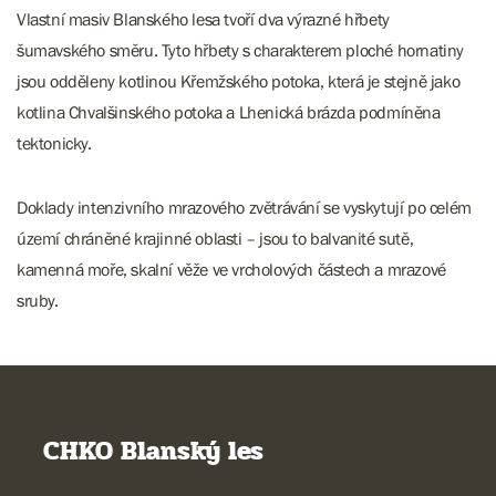
Vlastní masiv Blanského lesa tvoří dva výrazné hřbety
šumavského směru. Tyto hřbety s charakterem ploché hornatiny
jsou odděleny kotlinou Křemžského potoka, která je stejně jako
kotlina Chvalšinského potoka a Lhenická brázda podmíněna
tektonicky.
Doklady intenzivního mrazového zvětrávání se vyskytují po celém
území chráněné krajinné oblasti – jsou to balvanité sutě,
kamenná moře, skalní věže ve vrcholových částech a mrazové
sruby.
CHKO Blanský les