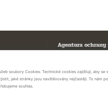
Agentura ochrany 
Poznávám přírodu
Potřebuji vyřídit
užeb soubory Cookies. Technické cookies zajišťují, aby se
Chráníme přírodu a krajinu
stit, jaké stránky jsou navštěvovány nejčastěji. To nám p
Pečujeme o přírodu a krajinu
třebujeme souhlas.
Dokumentujeme přírodu
O nás