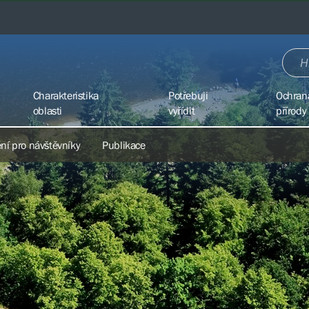
Charakteristika
Potřebuji
Ochran
oblasti
vyřídit
přírody
ní pro návštěvníky
Publikace