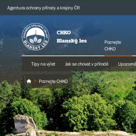
Agentura ochrany přírody a krajiny ČR
CHKO
Blanský les
Poznejte
CHKO
Tipy na výlet
Jak se chovat v přírodě
Upozorně
Poznejte CHKO
Blanský les