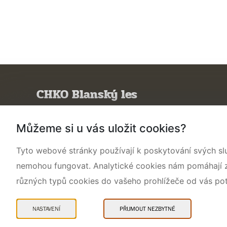
CHKO Blanský les
Poznejte CHKO
Můžeme si u vás uložit cookies?
Charakteristika oblasti
Tyto webové stránky používají k poskytování svých sl
Ochrana přírody
nemohou fungovat. Analytické cookies nám pomáhají zji
Potřebuji vyřídit
různých typů cookies do vašeho prohlížeče od vás po
Aktuality a akce
Kontakty
NASTAVENÍ
PŘIJMOUT NEZBYTNÉ