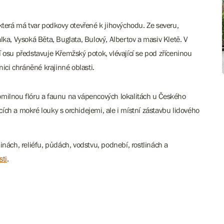
která má tvar podkovy otevřené k jihovýchodu. Ze severu,
lka, Vysoká Běta, Buglata, Bulový, Albertov a masiv Kletě. V
jí osu představuje
Křemžský potok, vlévající se pod zříceninou
ici chráněné krajinné oblasti.
omilnou flóru a faunu na vápencových lokalitách u Českého
ch a mokré louky s orchidejemi, ale i místní zástavbu lidového
rninách, reliéfu, půdách, vodstvu, podnebí, rostlinách a
sti
.