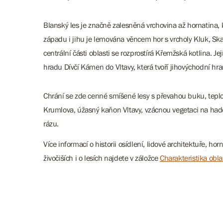
Blanský les je značně zalesněná vrchovina až hornatina, 
západu i jihu je lemována věncem hor s vrcholy Kluk, Ska
centrální části oblasti se rozprostírá Křemžská kotlina. Je
hradu Dívčí Kámen do Vltavy, která tvoří
jihovýchodní hran
Chrání se zde cenné smíšené lesy s převahou buku, tepl
Krumlova, úžasný kaňon Vltavy, vzácnou vegetaci na hadcí
rázu.
Více informací o historii osídlení, lidové architektuře, ho
živočiších i o lesích najdete v záložce
Charakteristika obla