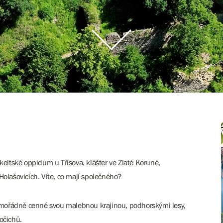
keltské oppidum u Třísova, klášter ve Zlaté Koruně,
Holašovicích. Víte, co mají společného?
 mimořádně cenné svou malebnou krajinou, podhorskými lesy,
očichů.