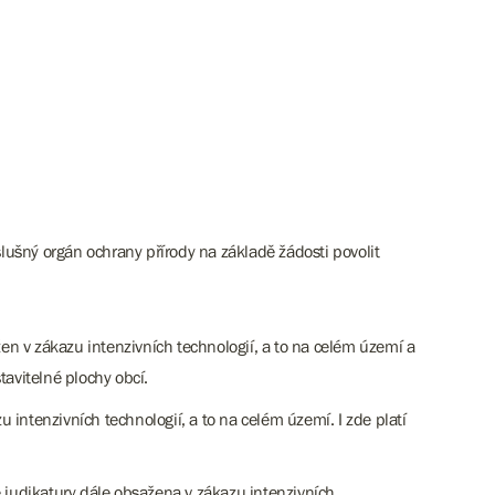
ušný orgán ochrany přírody na základě žádosti povolit
žen v zákazu intenzivních technologií, a to na celém území a
avitelné plochy obcí.
 intenzivních technologií, a to na celém území. I zde platí
e judikatury dále obsažena v zákazu intenzivních