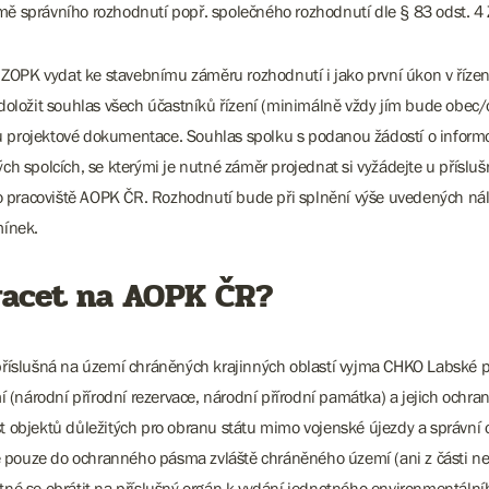
rmě správního rozhodnutí popř. společného rozhodnutí dle § 83 odst. 4
 ZOPK vydat ke stavebnímu záměru rozhodnutí i jako první úkon v říze
a doložit souhlas všech účastníků řízení (minimálně vždy jím bude obec
su projektové dokumentace. Souhlas spolku s podanou žádostí o inform
ných spolcích, se kterými je nutné záměr projednat si vyžádejte u pří
 pracoviště AOPK ČR. Rozhodnutí bude při splnění výše uvedených nále
mínek.
racet na AOPK ČR?
y příslušná na území chráněných krajinných oblastí vyjma CHKO Labské
 (národní přírodní rezervace, národní přírodní památka) a jejich och
st objektů důležitých pro obranu státu mimo vojenské újezdy a správní
je pouze do ochranného pásma zvláště chráněného území (ani z části 
utné se obrátit na příslušný orgán k vydání jednotného environmentáln