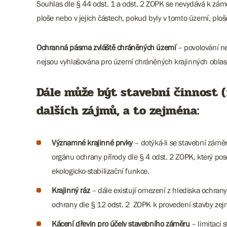
Souhlas dle § 44 odst. 1 a odst. 2 ZOPK se nevydává k zá
ploše nebo v jejich částech, pokud byly v tomto území, plo
Ochranná pásma zvláště chráněných území
– povolování n
nejsou vyhlašována pro území chráněných krajinných oblastí
Dále může být stavební činnost 
dalších zájmů, a to zejména:
Významné krajinné prvky
– dotýká-li se stavební záměr 
orgánu ochrany přírody dle § 4 odst. 2 ZOPK, který 
ekologicko-stabilizační funkce.
Krajinný ráz
– dále existují omezení z hlediska ochran
ochrany dle § 12 odst. 2 ZOPK k provedení stavby zej
Kácení dřevin pro účely stavebního záměru
– limitaci 