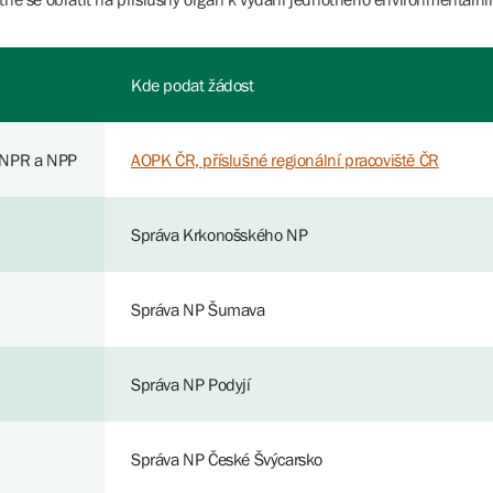
Kde podat žádost
 NPR a NPP
AOPK ČR, příslušné regionální pracoviště ČR
Správa Krkonošského NP
Správa NP Šumava
Správa NP Podyjí
Správa NP České Švýcarsko