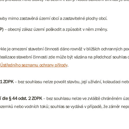
vby mimo zastavěná území obcí a zastavitelné plochy obcí.
P)
– obecný zákaz území poškodit a způsobit v něm změny.
kle je omezení stavební činnosti dáno rovněž v bližších ochranných 
alizace stavební činnosti zde může být vázána na předchozí souhlas o
u Ústředního seznamu ochrany přírody
.
 1 ZOPK
– bez souhlasu nelze povolit stavbu, její užívání, kolaudaci ne
 dle § 44 odst. 2 ZOPK
– bez souhlasu nelze ve zvláště chráněném územ
mků nebo vodních toků; souhlas se vydává v případě, že záměr nepod
.