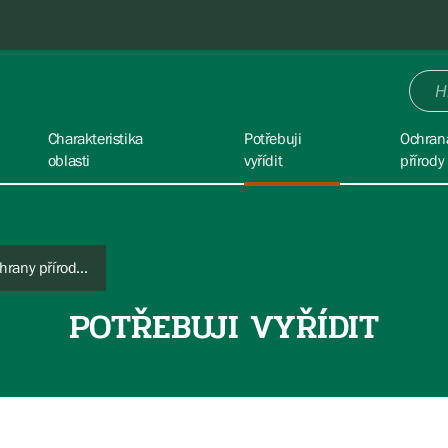
Charakteristika
Potřebuji
Ochran
oblasti
vyřídit
přírody
Potřebuji stanovisko orgánu ochrany přírody ke stavebním činnostem
POTŘEBUJI VYŘÍDIT