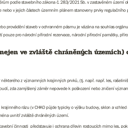
měrům podle stavebního zákona č. 283/2021 Sb. v zastavěném území ob
še nebo v jejich částech územním plánem stanoveny prvky regulačního p
ebo provádění staveb v ochranném pásmu je vázána na souhlas orgánu
 pouze pro národní přírodní rezervace, národní přírodní památky, příro
(nejen ve zvláště chráněných územích
některého z významných krajinných prvků, (tj. např. např. les, rašeliništ
posoudí, zda zamýšlený záměr nepovede k poškození nebo zničení význa
y krajinného rázu (v CHKO půjde typicky o výšku budovy, sklon a vzhle
ména uvnitř zvláště chráněných území.
stavební činnosti představuje i ochrana dřevin rostoucích mimo les, 