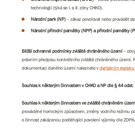
technologií (týká se I. a II. zóny CHKO).
Národní park (NP)
– zákaz povolovat nebo provádět sta
Národní přírodní památky (NPP) a přírodní památky (P
Bližší ochranné podmínky zvláště chráněného území
– obvy
právním předpisu konkrétního zvláště chráněného území. Re
dokumentaci daného území naleznete v
digitálním registr
Souhlas k některým činnostem v CHKO a NP dle § 44 odst.
Souhlas k některým činnostem ve zvláště chráněném území
prováděné hornickým způsobem, změny vodního režimu poze
o činnost zakázanou podléhající povolení výjimky dle ZOPK