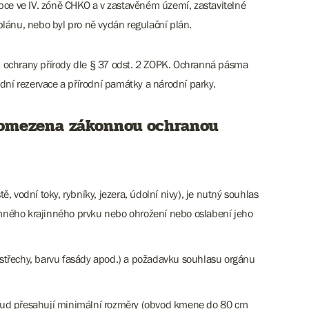
ce ve IV. zóně CHKO a v zastavěném území, zastavitelné
lánu, nebo byl pro ně vydán regulační plán.
 ochrany přírody dle § 37 odst. 2 ZOPK. Ochranná pásma
dní rezervace a přírodní památky a národní parky.
) omezena zákonnou ochranou
ě, vodní toky, rybníky, jezera, údolní nivy), je nutný souhlas
mného krajinného prvku nebo ohrožení nebo oslabení jeho
d střechy, barvu fasády apod.) a požadavku souhlasu orgánu
pokud přesahují minimální rozměry (obvod kmene do 80 cm