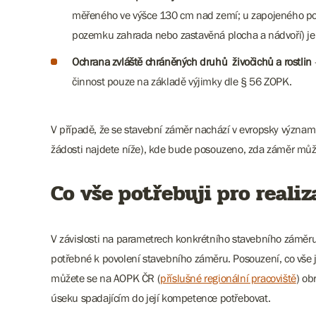
měřeného ve výšce 130 cm nad zemí; u zapojeného po
pozemku zahrada nebo zastavěná plocha a nádvoří) je n
Ochrana zvláště chráněných druhů živočichů a rostlin
činnost pouze na základě výjimky dle § 56 ZOPK.
V případě, že se stavební záměr nachází v evropsky významné
žádosti najdete níže), kde bude posouzeno, zda záměr může
Co vše potřebuji pro reali
V závislosti na parametrech konkrétního stavebního záměru
potřebné k povolení stavebního záměru. Posouzení, co vše j
můžete se na AOPK ČR (
příslušné regionální pracoviště
) ob
úseku spadajícím do její kompetence potřebovat.