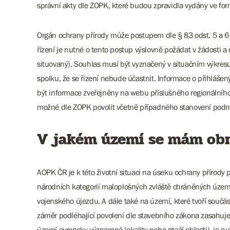
správní akty dle ZOPK, které budou zpravidla vydány ve fo
Orgán ochrany přírody může postupem dle § 83 odst. 5 a 6
řízení je nutné o tento postup výslovně požádat v žádosti 
situovaný). Souhlas musí být vyznačený v situačním výkre
spolku, že se řízení nebude účastnit. Informace o přihláše
být informace zveřejněny na webu příslušného regionálního
možné dle ZOPK povolit včetně případného stanovení pod
V jakém území se mám ob
AOPK ČR je k této životní situaci na úseku ochrany přírod
národních kategorií maloplošných zvláště chráněných území
vojenského újezdu. A dále také na území, které tvoří součá
záměr podléhající povolení dle stavebního zákona zasahu
území evropsky významné lokality nebo ptačí oblasti), je n