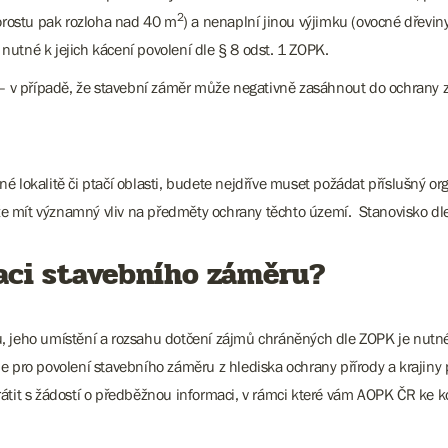
2
rostu pak rozloha nad 40 m
) a nenaplní jinou výjimku (ovocné dřev
utné k jejich kácení povolení dle § 8 odst. 1 ZOPK.
– v případě, že stavební záměr může negativně zasáhnout do ochrany z
 lokalitě či ptačí oblasti, budete nejdříve muset požádat příslušný or
 mít významný vliv na předměty ochrany těchto území. Stanovisko dle 
zaci stavebního záměru?
, jeho umístění a rozsahu dotčení zájmů chráněných dle ZOPK je nutné 
e pro povolení stavebního záměru z hlediska ochrany přírody a krajiny 
rátit s žádostí o předběžnou informaci, v rámci které vám AOPK ČR ke