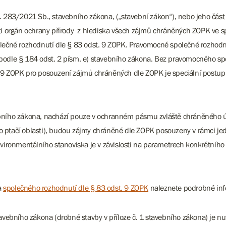
č. 283/2021 Sb., stavebního zákona, („stavební zákon“), nebo jeho čá
osti orgán ochrany přírody z hlediska všech zájmů chráněných ZOPK ve
polečné rozhodnutí dle § 83 odst. 9 ZOPK. Pravomocné společné rozhod
 podle § 184 odst. 2 písm. e) stavebního zákona. Bez pravomocného sp
. 9 ZOPK pro posouzení zájmů chráněných dle ZOPK je speciální postup
vebního zákona, nachází pouze v ochranném pásmu zvláště chráněného 
o ptačí oblasti), budou zájmy chráněné dle ZOPK posouzeny v rámci j
ronmentálního stanoviska je v závislosti na parametrech konkrétního 
a
společného rozhodnutí dle § 83 odst. 9 ZOPK
naleznete podrobné in
bního zákona (drobné stavby v příloze č. 1 stavebního zákona) je nu