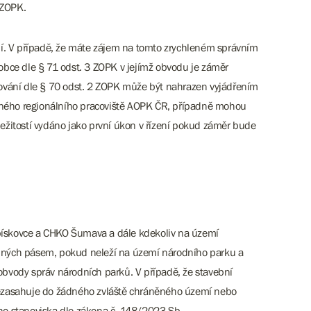
 ZOPK.
ní. V případě, že máte zájem na tomto zrychleném správním
/obce dle § 71 odst. 3 ZOPK v jejímž obvodu je záměr
ování dle § 70 odst. 2 ZOPK může být nahrazen vyjádřením
slušného regionálního pracoviště AOPK ČR, případně mohou
žitostí vydáno jako první úkon v řízení pokud záměr bude
 pískovce a CHKO Šumava a dále kdekoliv na území
ranných pásem, pokud neleží na území národního parku a
 obvody správ národních parků. V případě, že stavební
nezasahuje do žádného zvláště chráněného území nebo
ího stanoviska dle zákona č. 148/2023 Sb.