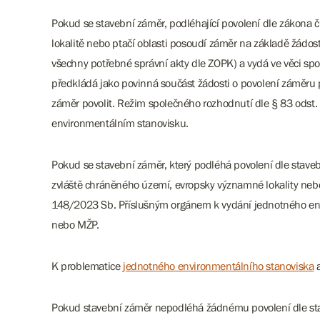
Pokud se stavební záměr, podléhající povolení dle zákona 
lokalitě nebo ptačí oblasti posoudí záměr na základě žád
všechny potřebné správní akty dle ZOPK) a vydá ve věci s
předkládá jako povinná součást žádosti o povolení záměru
záměr povolit. Režim společného rozhodnutí dle § 83 odst
environmentálním stanovisku.
Pokud se stavební záměr, který podléhá povolení dle sta
zvláště chráněného území, evropsky významné lokality neb
148/2023 Sb. Příslušným orgánem k vydání jednotného envi
nebo MŽP.
K problematice
jednotného environmentálního stanoviska
Pokud stavební záměr nepodléhá žádnému povolení dle stave