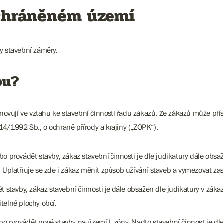
 chráněném území
ny stavební záměry.
ou?
vují ve vztahu ke stavební činnosti řadu zákazů. Ze zákazů může přísl
4/1992 Sb., o ochraně přírody a krajiny („ZOPK“).
o provádět stavby, zákaz stavební činnosti je dle judikatury dále obsa
 Uplatňuje se zde i zákaz měnit způsob užívání staveb a vymezovat zast
 stavby, zákaz stavební činnosti je dále obsažen dle judikatury v zákazu
telné plochy obcí.
bo provádět nové stavby na území I. zóny. Nadto stavební činnost je dl