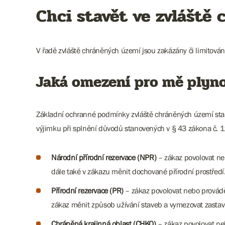
Chci stavět ve zvláště
V řadě zvláště chráněných území jsou zakázány či limitová
Jaká omezení pro mě plyn
Základní ochranné podmínky zvláště chráněných území stano
výjimku při splnění důvodů stanovených v § 43 zákona č. 11
Národní přírodní rezervace (NPR)
– zákaz povolovat neb
dále také v zákazu měnit dochované přírodní prostředí.
Přírodní rezervace (PR)
– zákaz povolovat nebo provádět
zákaz měnit způsob užívání staveb a vymezovat zastavi
Chráněná krajinná oblast (CHKO)
– zákaz povolovat ne