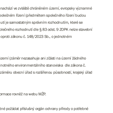
st nachází ve zvláště chráněném území, evropsky významné
 společném řízení (předmětem společného řízení budou
nutí je samostatným správním rozhodnutím, které se
olečného rozhodnutí dle § 83 odst. 9 ZOPK nelze stavební
 oproti zákonu č. 148/2023 Sb., o jednotném
území (záměr nezasahuje ani zčásti na území žádného
ednotného environmentálního stanoviska dle zákona č.
záměru obecní úřad s rozšířenou působností, krajský úřad
formace rovněž na webu MŽP.
tné požádat příslušný orgán ochrany přírody o potřebné