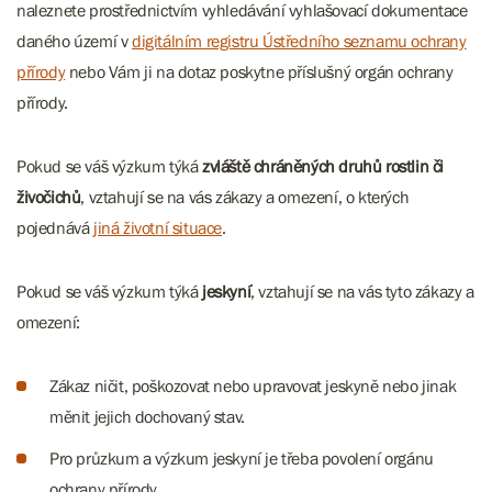
naleznete prostřednictvím vyhledávání vyhlašovací dokumentace
daného území v
digitálním registru Ústředního seznamu ochrany
přírody
nebo Vám ji na dotaz poskytne příslušný orgán ochrany
přírody.
Pokud se váš výzkum týká
zvláště chráněných druhů rostlin či
živočichů
, vztahují se na vás zákazy a omezení, o kterých
pojednává
jiná životní situace
.
Pokud se váš výzkum týká
jeskyní
, vztahují se na vás tyto zákazy a
omezení:
Zákaz ničit, poškozovat nebo upravovat jeskyně nebo jinak
měnit jejich dochovaný stav.
Pro průzkum a výzkum jeskyní je třeba povolení orgánu
ochrany přírody.