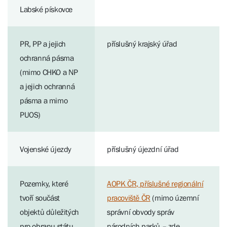
Labské pískovce
PR, PP a jejich
příslušný krajský úřad
ochranná pásma
(mimo CHKO a NP
a jejich ochranná
pásma a mimo
PUOS)
Vojenské újezdy
příslušný újezdní úřad
Pozemky, které
AOPK ČR, příslušné regionální
tvoří součást
pracoviště ČR
(mimo územní
objektů důležitých
správní obvody správ
pro obranu státu
národních parků – zde