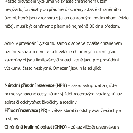
Každé provádění výzkumu ve zvláště chráněném území
nevyžadující zásahy do předmětů ochrany zvláště chráněného
území, které jsou v rozporu s jejich ochrannými podmínkami (vizte
níže), musí být oznámeno písemně nejméně 30 dnů předem.
Ačkoliv provádění výzkumu samo o sobě ve zvláště chráněném
území zakázáno není, v řadě zvláště chráněných území jsou
zakázány či jsou limitovány činnosti, které jsou pro provádění
výzkumu často nezbytné. Omezení jsou následující:
Národní přírodní rezervace (NPR)
– zákaz vstupovat a vjíždět
mimo vyznačené cesty, zákaz vjíždět motorovými vozidly, zákaz
sbírat či odchytávat živočichy a rostliny
Přírodní rezervace (PR)
– zákaz sbírat či odchytávat živočichy a
rostliny
Chráněná krajinná oblast (CHKO)
– zákaz vjíždět a setrvávat s