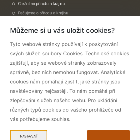
Chráníme přírodu a krajinu
Pečujeme o přírodu a krajinu
Dokumentujeme přírodu
Můžeme si u vás uložit cookies?
O nás
Tyto webové stránky používají k poskytování
svých služeb soubory Cookies. Technické cookies
zajišťují, aby se webové stránky zobrazovaly
správně, bez nich nemohou fungovat. Analytické
cookies nám pomáhají zjistit, jaké stránky jsou
navštěvovány nejčastěji. To nám pomáhá při
zlepšování služeb našeho webu. Pro ukládání
různých typů cookies do vašeho prohlížeče od
vás potřebujeme souhlas.
Mapa webu
Prohlášení o přístupnosti
NASTAVENÍ