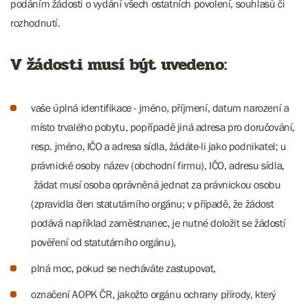
podáním žádosti o vydání všech ostatních povolení, souhlasů či
rozhodnutí.
V žádosti musí být uvedeno:
vaše úplná identifikace - jméno, příjmení, datum narození a
místo trvalého pobytu, popřípadě jiná adresa pro doručování,
resp. jméno, IČO a adresa sídla, žádáte-li jako podnikatel; u
právnické osoby název (obchodní firmu), IČO, adresu sídla,
žádat musí osoba oprávněná jednat za právnickou osobu
(zpravidla člen statutárního orgánu; v případě, že žádost
podává například zaměstnanec, je nutné doložit se žádostí
pověření od statutárního orgánu),
plná moc, pokud se necháváte zastupovat,
označení AOPK ČR, jakožto orgánu ochrany přírody, který