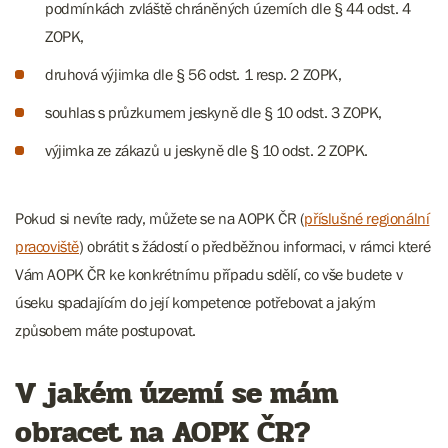
podmínkách zvláště chráněných územích dle § 44 odst. 4
ZOPK,
druhová výjimka dle § 56 odst. 1 resp. 2 ZOPK,
souhlas s průzkumem jeskyně dle § 10 odst. 3 ZOPK,
výjimka ze zákazů u jeskyně dle § 10 odst. 2 ZOPK.
Pokud si nevíte rady, můžete se na AOPK ČR (
příslušné regionální
pracoviště
) obrátit s žádostí o předběžnou informaci, v rámci které
Vám AOPK ČR ke konkrétnímu případu sdělí, co vše budete v
úseku spadajícím do její kompetence potřebovat a jakým
způsobem máte postupovat.
V jakém území se mám
obracet na AOPK ČR?