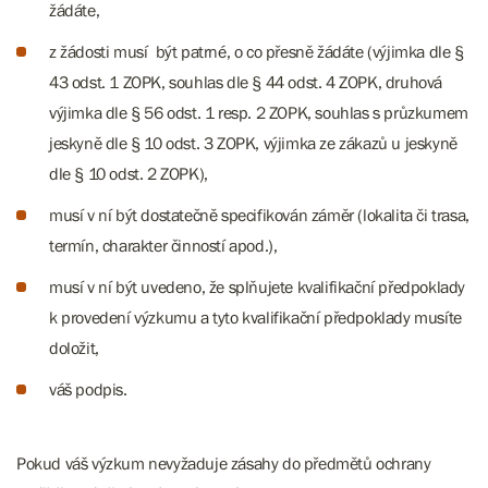
žádáte,
z žádosti musí být patrné, o co přesně žádáte (výjimka dle §
43 odst. 1 ZOPK, souhlas dle § 44 odst. 4 ZOPK, druhová
výjimka dle § 56 odst. 1 resp. 2 ZOPK, souhlas s průzkumem
jeskyně dle § 10 odst. 3 ZOPK, výjimka ze zákazů u jeskyně
dle § 10 odst. 2 ZOPK),
musí v ní být dostatečně specifikován záměr (lokalita či trasa,
termín, charakter činností apod.),
musí v ní být uvedeno, že splňujete kvalifikační předpoklady
k provedení výzkumu a tyto kvalifikační předpoklady musíte
doložit,
váš podpis.
Pokud váš výzkum nevyžaduje zásahy do předmětů ochrany