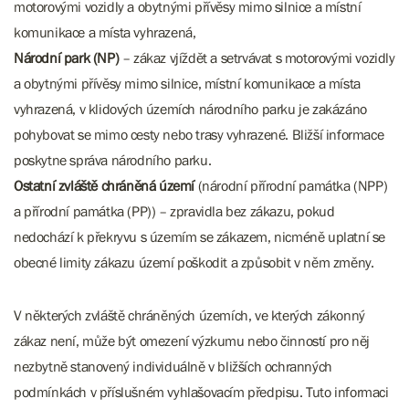
motorovými vozidly a obytnými přívěsy mimo silnice a místní
komunikace a místa vyhrazená,
Národní park (NP)
– zákaz vjíždět a setrvávat s motorovými vozidly
a obytnými přívěsy mimo silnice, místní komunikace a místa
vyhrazená, v klidových územích národního parku je zakázáno
pohybovat se mimo cesty nebo trasy vyhrazené. Bližší informace
poskytne správa národního parku.
Ostatní zvláště chráněná území
(národní přírodní památka (NPP)
a přírodní památka (PP)) – zpravidla bez zákazu, pokud
nedochází k překryvu s územím se zákazem, nicméně uplatní se
obecné limity zákazu území poškodit a způsobit v něm změny.
V některých zvláště chráněných územích, ve kterých zákonný
zákaz není, může být omezení výzkumu nebo činností pro něj
nezbytně stanovený individuálně v bližších ochranných
podmínkách v příslušném vyhlašovacím předpisu. Tuto informaci