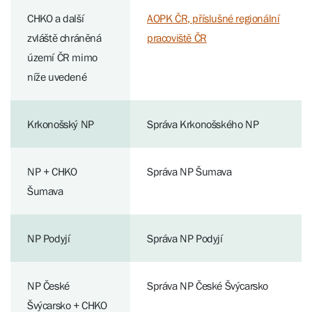
CHKO a další
AOPK ČR, příslušné regionální
zvláště chráněná
pracoviště ČR
území ČR mimo
níže uvedené
Krkonošský NP
Správa Krkonošského NP
NP + CHKO
Správa NP Šumava
Šumava
NP Podyjí
Správa NP Podyjí
NP České
Správa NP České Švýcarsko
Švýcarsko + CHKO