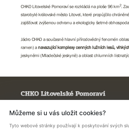
2
CHKO Litovelské Pomoraví se rozkládá na ploše 96 km
. Za
starobylé královské město Litovel, které propůjčilo chráně
zajišťovat zvýšenou ochranu a ekologicky šetrné obhospod
Jádro CHKO a současně hlavní přírodovědný fenomén oblast
ramen) a
navazující komplexy cenných lužních lesů, vlhkýc
jeskyněmi (Mladečské jeskyně) a oblast chlumních listnat
CHKO Litovelské Pomoraví
Poznejte CHKO
Můžeme si u vás uložit cookies?
Charakteristika oblasti
Tyto webové stránky používají k poskytování svých sl
Ochrana přírody