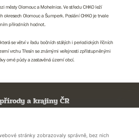
ezi městy Olomouc a Mohelnice. Ve středu CHKO leží
lých okresech Olomouc a Šumperk. Poslání CHKO je trvale
ěním přírodních hodnot.
terá se větví v řadu bočních stálých i periodických říčních
území vrchu Třesín se známými veřejnosti zpřístupněnými
ávy orné půdy a zastavěná území obcí.
přírody a krajiny ČR
 webové stránky zobrazovaly správně, bez nich