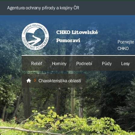
Agentura ochrany přírody a krajiny ČR
CHKO Litovelské
Pomoraví
Poznejte
CHKO
Reliéf
Horniny
Podnebí
Půdy
Lesy
Charakteristika oblasti
Litovelské Pomoraví