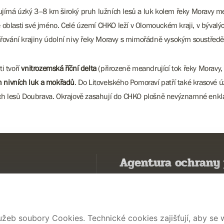
ujímá úzký 3–8 km široký pruh lužních lesů a luk kolem řeky Moravy m
né oblasti své jméno. Celé území CHKO leží v Olomouckém kraji, v býva
ařování krajiny údolní nivy řeky Moravy s mimořádně vysokým soustřed
i tvoří
vnitrozemská říční delta
(přirozeně meandrující tok řeky Moravy, k
h nivních luk a mokřadů
. Do Litovelského Pomoraví patří také krasové 
ých lesů Doubrava. Okrajově zasahují do CHKO plošně nevýznamné enkl
Agentura ochrany 
Poznávám přírodu
Potřebuji vyřídit
užeb soubory Cookies. Technické cookies zajišťují, aby se
Chráníme přírodu a krajinu