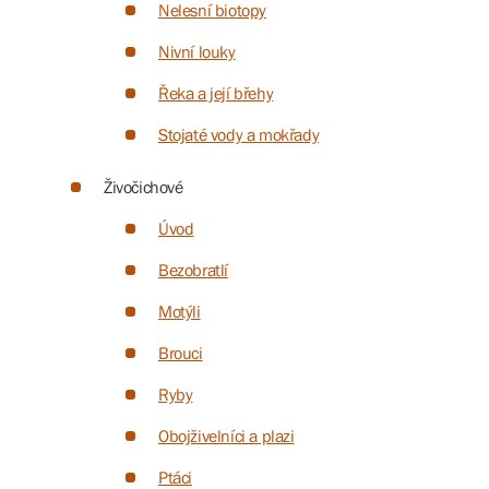
Nelesní biotopy
Nivní louky
Řeka a její břehy
Stojaté vody a mokřady
Živočichové
Úvod
Bezobratlí
Motýli
Brouci
Ryby
Obojživelníci a plazi
Ptáci