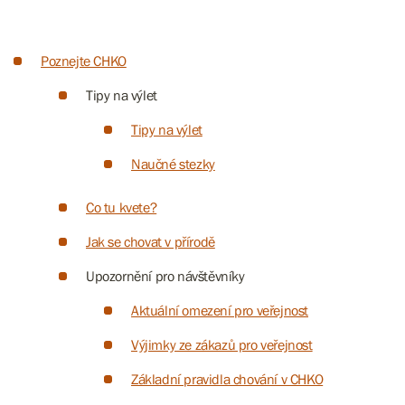
Poznejte CHKO
Tipy na výlet
Tipy na výlet
Naučné stezky
Co tu kvete?
Jak se chovat v přírodě
Upozornění pro návštěvníky
Aktuální omezení pro veřejnost
Výjimky ze zákazů pro veřejnost
Základní pravidla chování v CHKO