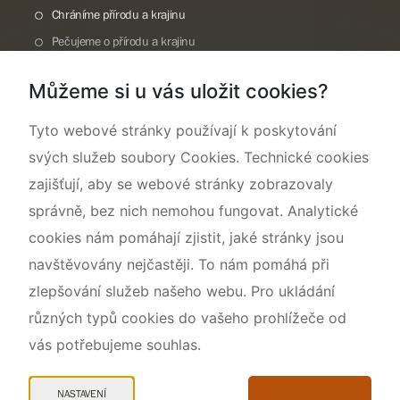
Chráníme přírodu a krajinu
Pečujeme o přírodu a krajinu
Dokumentujeme přírodu
Můžeme si u vás uložit cookies?
O nás
Tyto webové stránky používají k poskytování
svých služeb soubory Cookies. Technické cookies
zajišťují, aby se webové stránky zobrazovaly
správně, bez nich nemohou fungovat. Analytické
cookies nám pomáhají zjistit, jaké stránky jsou
navštěvovány nejčastěji. To nám pomáhá při
zlepšování služeb našeho webu. Pro ukládání
různých typů cookies do vašeho prohlížeče od
vás potřebujeme souhlas.
Mapa webu
Prohlášení o přístupnosti
NASTAVENÍ