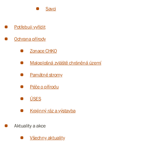
Savci
Potřebuji vyřídit
Ochrana přírody
Zonace CHKO
Maloplošná zvláště chráněná území
Památné stromy
Péče o přírodu
ÚSES
Krajinný ráz a výstavba
Aktuality a akce
Všechny aktuality