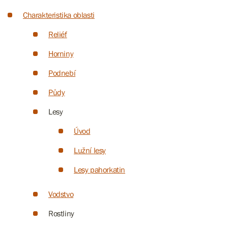
Charakteristika oblasti
Reliéf
Horniny
Podnebí
Půdy
Lesy
Úvod
Lužní lesy
Lesy pahorkatin
Vodstvo
Rostliny