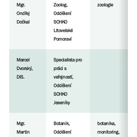
Mgr.
Zoolog,
zoologie
Ondřej
Oddělení
Dočkal
SCHKO
Litovelské
Pomoraví
Marcel
Specialista pro
Dvorský,
práci s
DiS.
veřejností,
Oddělení
SCHKO
Jeseníky
Mgr.
Botanik,
botanika,
Martin
Oddělení
monitoring,