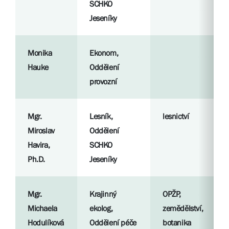
SCHKO
Jeseníky
Monika
Ekonom,
Hauke
Oddělení
provozní
Mgr.
Lesník,
lesnictví
Miroslav
Oddělení
Havira,
SCHKO
Ph.D.
Jeseníky
Mgr.
Krajinný
OPŽP,
Michaela
ekolog,
zemědělství,
Hodulíková
Oddělení péče
botanika