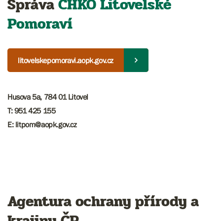
Správa
CHKO Litovelské
Pomoraví
litovelskepomoravi.aopk.gov.cz
Husova 5a, 784 01 Litovel
T: 951 425 155
E: litpom@aopk.gov.cz
Agentura ochrany přírody a
krajiny ČR