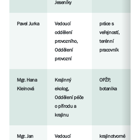
Jeseníky
Pavel Jurka
Vedoucí
práce s
oddělení
veřejností,
provozního,
terénní
Oddělení
pracovník
provozní
Mgr. Hana
Krajinný
OPŽP,
Kleinová
ekolog,
botanika
Oddělení péče
o přírodu a
krajinu
Mgr. Jan
Vedoucí
krajinotvorné