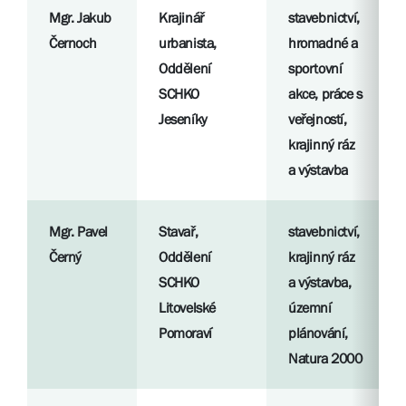
Mgr. Jakub
Krajinář
stavebnictví,
Černoch
urbanista,
hromadné a
Oddělení
sportovní
SCHKO
akce, práce s
Jeseníky
veřejností,
krajinný ráz
a výstavba
Mgr. Pavel
Stavař,
stavebnictví,
Černý
Oddělení
krajinný ráz
SCHKO
a výstavba,
Litovelské
územní
Pomoraví
plánování,
Natura 2000