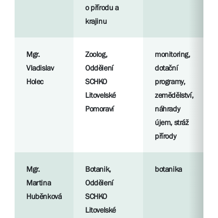
o přírodu a
krajinu
Mgr.
Zoolog,
monitoring,
Vladislav
Oddělení
dotační
Holec
SCHKO
programy,
Litovelské
zemědělství,
Pomoraví
náhrady
újem, stráž
přírody
Mgr.
Botanik,
botanika
Martina
Oddělení
Huběnková
SCHKO
Litovelské