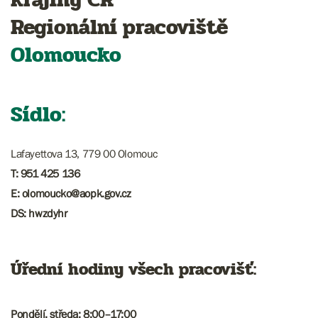
Regionální pracoviště
Olomoucko
Sídlo:
Lafayettova 13, 779 00 Olomouc
T: 951 425 136
E: ​​​olomoucko@aopk.gov.cz
DS: hwzdyhr
Úřední hodiny všech pracovišť:
Pondělí, středa: 8:00–17:00​​