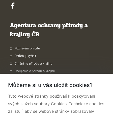
Agentura ochrany přírody a
krajiny ČR
Poznávám přírodu
Potřebuji vyřídit
Chráníme přírodu a krajinu
Pečujeme o přírodu a krajinu
Dokumentujeme přírodu
Můžeme si u vás uložit cookies?
O nás
Tyto webové stránky používají k poskytování
svých služeb soubory Cookies. Technické cookies
zajišťují, aby se webové stránky zobrazovaly