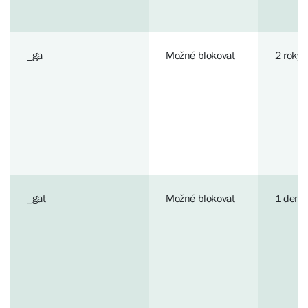
_ga
Možné blokovat
2 roky
_gat
Možné blokovat
1 den