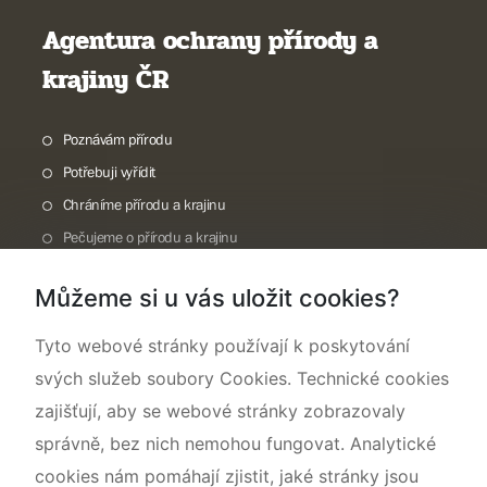
Agentura ochrany přírody a
krajiny ČR
Poznávám přírodu
Potřebuji vyřídit
Chráníme přírodu a krajinu
Pečujeme o přírodu a krajinu
Dokumentujeme přírodu
Můžeme si u vás uložit cookies?
O nás
Tyto webové stránky používají k poskytování
svých služeb soubory Cookies. Technické cookies
zajišťují, aby se webové stránky zobrazovaly
správně, bez nich nemohou fungovat. Analytické
cookies nám pomáhají zjistit, jaké stránky jsou