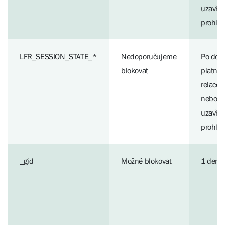
uzavřen
prohlí
LFR_SESSION_STATE_*
Nedoporučujeme
Po dob
blokovat
platnos
relace
nebo d
uzavřen
prohlí
_gid
Možné blokovat
1 den