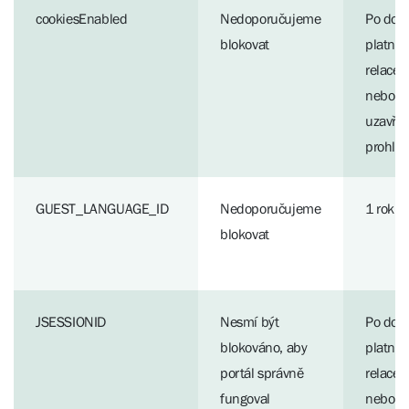
cookiesEnabled
Nedoporučujeme
Po dob
blokovat
platnos
relace
nebo d
uzavřen
prohlí
GUEST_LANGUAGE_ID
Nedoporučujeme
1 rok
blokovat
JSESSIONID
Nesmí být
Po dob
blokováno, aby
platnos
portál správně
relace
fungoval
nebo d