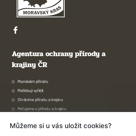
Agentura ochrany přírody a
krajiny ČR
Poznávám přírodu
Potřebuji vyřídit
Chráníme přírodu a krajinu
Pečujeme o přírodu a krajinu
Dokumentujeme přírodu
Můžeme si u vás uložit cookies?
O nás