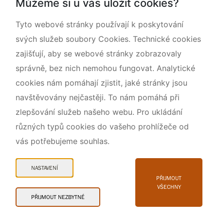
Můžeme si u vás uložit cookies?
O nás
Tyto webové stránky používají k poskytování
svých služeb soubory Cookies. Technické cookies
zajišťují, aby se webové stránky zobrazovaly
správně, bez nich nemohou fungovat. Analytické
cookies nám pomáhají zjistit, jaké stránky jsou
navštěvovány nejčastěji. To nám pomáhá při
zlepšování služeb našeho webu. Pro ukládání
různých typů cookies do vašeho prohlížeče od
vás potřebujeme souhlas.
Mapa webu
Prohlášení o přístupnosti
NASTAVENÍ
Cookies
PŘIJMOUT
VŠECHNY
Snadné čtení
PŘIJMOUT NEZBYTNÉ
© 2026 AOPK ČR