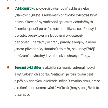
Cykloturistiku
provozují „víkendoví“ cyklisté nebo
„dálkoví“ cyklisté. Problémem při tvorbě cyklotras bývá
nekvalifikované vyznačování cyklotras v chráněných
územích, podél potoků s návrhem likvidace břehových
porostů, projektování a budování cyklostezek
bez ohledu na zájmy ochrany přírody a krajiny a nebo
jenom přivedení cykloturistů do míst, odkud vyjíždějí
do území nevhodných z hlediska ochrany přírody.
Terénní cyklistika
je aktivita na hranici adrenalinových
a vytrvalostních sportů. Negativní je rozšiřování cest
a pěšin v cenných lokalitách, ničení travního drnu, eroze
a rušení nebo usmrcování živočichů (hmyz, obojživelníci,
plazi apod.)