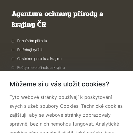
Agentura ochrany přírody a
krajiny ČR
Poznávám přírodu
Potřebuji vyřídit
Chráníme přírodu a krajinu
Pečujeme o přírodu a krajinu
Dokumentujeme přírodu
Můžeme si u vás uložit cookies?
O nás
Tyto webové stránky používají k poskytování
svých služeb soubory Cookies. Technické cookies
zajišťují, aby se webové stránky zobrazovaly
správně, bez nich nemohou fungovat. Analytické
cookies nám pomáhají zjistit, jaké stránky jsou