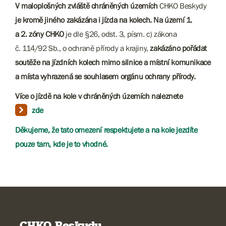
V maloplošných zvláště chráněných územích
CHKO Beskydy
je kromě jiného zakázána i jízda na kolech.
Na území 1.
a 2. zóny CHKO
je dle §26, odst. 3, písm. c) zákona
č. 114/92 Sb., o ochraně přírody a krajiny,
zakázáno pořádat
soutěže na jízdních kolech mimo silnice a místní komunikace
a místa vyhrazená se souhlasem orgánu ochrany přírody.
Více o jízdě na kole v chráněných územích naleznete
zde
Děkujeme, že tato omezení respektujete a na kole jezdíte
pouze tam, kde je to vhodné.
CHKO Beskydy