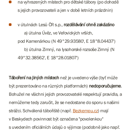
na vyhrazených místech pro dětské tábory (po dohodě
s jejich provozovateli a jen v době letních prázdnin)
v útulnách Lesů ČR s.p.,
rozdělávání ohně zakázáno
a) útulna Úvěz, ve Veřovických vrších,
pod Kamenárkou (N 49°29.93580', E 18°8.04437')
b) útulna Zimný, na lysohorské rozsoše Zimný (N
49°32.38562', E 18°28.01807')
Táboření na jiných místech
než je uvedeno výše (byť může
být prezentováno na různých platformách)
nedoporučujeme
.
Bohužel ne všichni jejich provozovatelé respektují pravidla, a
nemůžeme tedy zaručit, že se nedostane do sporu s našimi
strážci. Schválená tábořiště (např.
Bezkempu.cz
) mají
v Beskydech povinnost být označena "povolenkou"
s uvedením oficiálních údajů o výjimce (podobně jako např.