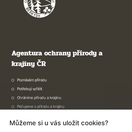
Agentura ochrany přírody a
krajiny ČR
Poznávám přírodu
Potřebuji vyřídit
Chráníme přírodu a krajinu
Pečujeme o přírodu a krajinu
Dokumentujeme přírodu
Můžeme si u vás uložit cookies?
O nás