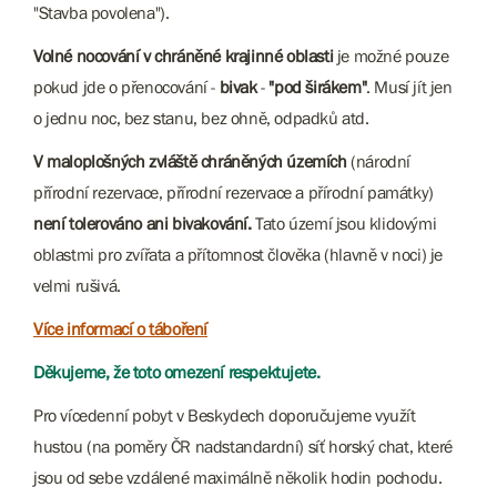
"Stavba povolena").
Volné nocování v chráněné krajinné oblasti
je možné pouze
pokud jde o přenocování -
bivak
-
"pod širákem"
. Musí jít jen
o jednu noc, bez stanu, bez ohně, odpadků atd.
V maloplošných zvláště chráněných územích
(národní
přírodní rezervace, přírodní rezervace a přírodní památky)
není tolerováno ani bivakování.
Tato území jsou klidovými
oblastmi pro zvířata a přítomnost člověka (hlavně v noci) je
velmi rušivá.
Více informací o táboření
Děkujeme, že toto omezení respektujete.
Pro vícedenní pobyt v Beskydech doporučujeme využít
hustou (na poměry ČR nadstandardní) síť horský chat, které
jsou od sebe vzdálené maximálně několik hodin pochodu.