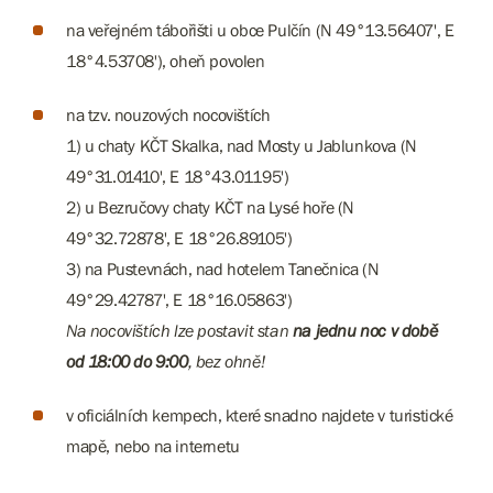
na veřejném tábořišti u obce Pulčín (N 49°13.56407', E
18°4.53708'), oheň povolen
na tzv. nouzových nocovištích
1) u chaty KČT Skalka, nad Mosty u Jablunkova (N
49°31.01410', E 18°43.01195')
2) u Bezručovy chaty KČT na Lysé hoře (N
49°32.72878', E 18°26.89105')
3) na Pustevnách, nad hotelem Tanečnica (N
49°29.42787', E 18°16.05863')​​​​​​​
Na nocovištích lze postavit stan
na jednu noc v době
od 18:00 do 9:00
, bez ohně!
v oficiálních kempech, které snadno najdete v turistické
mapě, nebo na internetu