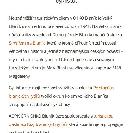
cyklistů.
Nejznámějším turistickým cílem v CHKO Blaník je Velký
Blaník s rozhlednou postavenou roku 1941. Na Velký Blaník
návštěvníky zavede od Domu přírody Blaníku naučná stezka
S rytířem na Blaník
, která je kromě přírodních zajímavostí
věnována i historii a jedné z nejznámějších českých pověstí –
mýtu o blanických rytířích. Dalším hojně navštěvovaným
turistickým cílem je Malý Blaník se zříceninou kaple sv. Máří
Magdalény.
Cykloturisté mají možnost využít cyklostezku
Po stopách
blanických rytířů
tvořící okruh kolem Velkého Blaníku
a napojení na dálkové cyklotrasy.
AOPK ČR v CHKO Blaník úzce spolupracuje s
turistickou
destinací Kraj blanických rytířů
, která koordinuje a propaguje
cestovní ruch v oblasti.