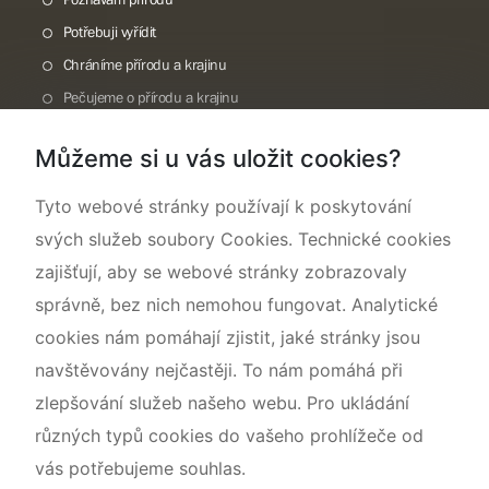
Potřebuji vyřídit
Chráníme přírodu a krajinu
Pečujeme o přírodu a krajinu
Dokumentujeme přírodu
Můžeme si u vás uložit cookies?
O nás
Tyto webové stránky používají k poskytování
svých služeb soubory Cookies. Technické cookies
zajišťují, aby se webové stránky zobrazovaly
správně, bez nich nemohou fungovat. Analytické
cookies nám pomáhají zjistit, jaké stránky jsou
navštěvovány nejčastěji. To nám pomáhá při
zlepšování služeb našeho webu. Pro ukládání
různých typů cookies do vašeho prohlížeče od
vás potřebujeme souhlas.