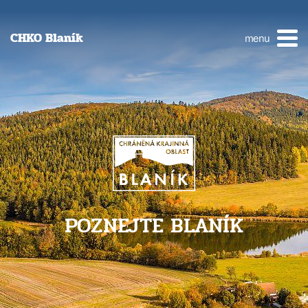
CHKO Blaník
menu
POZNEJTE BLANÍK