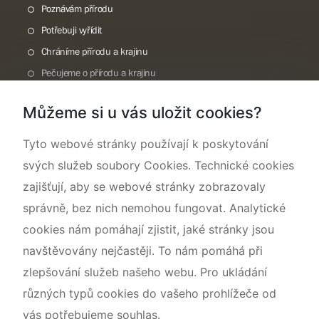
Poznávám přírodu
Potřebuji vyřídit
Chráníme přírodu a krajinu
Pečujeme o přírodu a krajinu
Dokumentujeme přírodu
Můžeme si u vás uložit cookies?
O nás
Tyto webové stránky používají k poskytování
svých služeb soubory Cookies. Technické cookies
zajišťují, aby se webové stránky zobrazovaly
správně, bez nich nemohou fungovat. Analytické
cookies nám pomáhají zjistit, jaké stránky jsou
navštěvovány nejčastěji. To nám pomáhá při
zlepšování služeb našeho webu. Pro ukládání
různých typů cookies do vašeho prohlížeče od
vás potřebujeme souhlas.