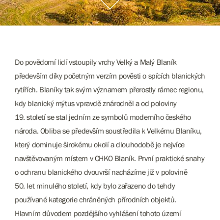
Do povědomí lidí vstoupily vrchy Velký a Malý Blaník
především díky početným verzím pověsti o spících blanických
rytířích. Blaníky tak svým významem přerostly rámec regionu,
kdy blanický mýtus vpravdě znárodněl a od poloviny
19. století se stal jedním ze symbolů moderního českého
národa. Obliba se především soustředila k Velkému Blaníku,
který dominuje širokému okolí a dlouhodobě je nejvíce
navštěvovaným místem v CHKO Blaník. První praktické snahy
o ochranu blanického dvouvrší nacházíme již v polovině
50. let minulého století, kdy bylo zařazeno do tehdy
používané kategorie chráněných přírodních objektů.
Hlavním důvodem pozdějšího vyhlášení tohoto území