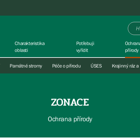
Charakteristika
Potřebuji
Ochran
oblasti
vyřídit
přírody
Památné stromy
Péče o přírodu
ÚSES
Krajinný ráz a
ZONACE
Ochrana přírody