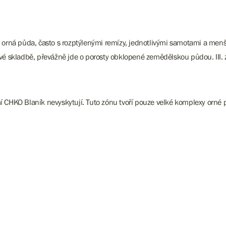
 orná půda, často s rozptýlenými remízy, jednotlivými samotami a menší
ové skladbě, převážně jde o porosty obklopené zemědělskou půdou. III.
í CHKO Blaník nevyskytují. Tuto zónu tvoří pouze velké komplexy orné 