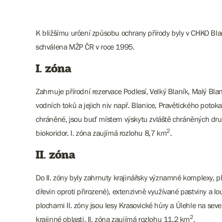
K bližšímu určení způsobu ochrany přírody byly v CHKO Bla
schválena MŽP ČR v roce 1995.
I. zóna
Zahrnuje přírodní rezervace Podlesí, Velký Blaník, Malý Bl
vodních toků a jejich niv např. Blanice, Pravětického potok
chráněné, jsou buď místem výskytu zvláště chráněných druhů
2
biokoridor. I. zóna zaujímá rozlohu 8,7 km
.
II. zóna
Do II. zóny byly zahrnuty krajinářsky významné komplex
dřevin oproti přirozené), extenzivně využívané pastviny a l
plochami II. zóny jsou lesy Krasovické hůry a Úlehle na se
2
krajinné oblasti. II. zóna zaujímá rozlohu 11,2 km
.