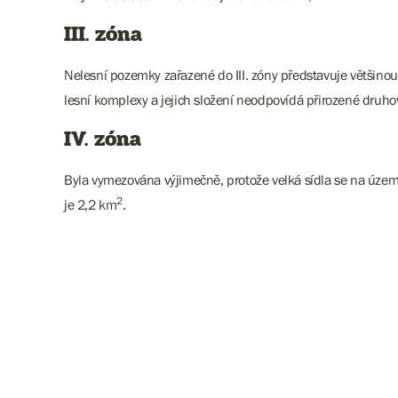
III. zóna
Nelesní pozemky zařazené do III. zóny představuje většinou
lesní komplexy a jejich složení neodpovídá přirozené druh
IV. zóna
Byla vymezována výjimečně, protože velká sídla se na územ
2
je 2,2 km
.