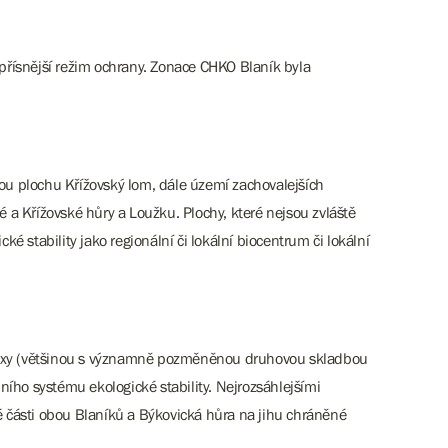
přísnější režim ochrany. Zonace CHKO Blaník byla
nou plochu Křížovský lom, dále území zachovalejších
é a Křížovské hůry a Loužku. Plochy, které nejsou zvláště
stability jako regionální či lokální biocentrum či lokální
lexy (většinou s významně pozměněnou druhovou skladbou
ního systému ekologické stability. Nejrozsáhlejšími
é části obou Blaníků a Býkovická hůra na jihu chráněné