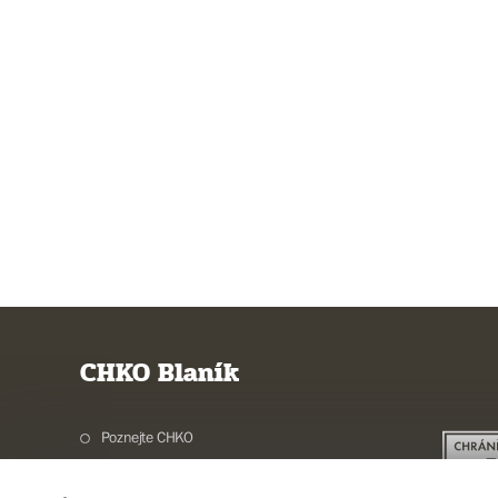
CHKO Blaník
Poznejte CHKO
Charakteristika oblasti