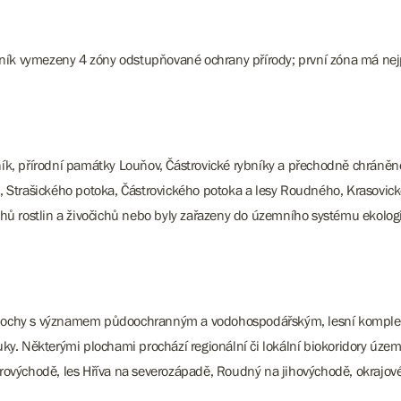
ník vymezeny 4 zóny odstupňované ochrany přírody; první zóna má nej
aník, přírodní památky Louňov, Částrovické rybníky a přechodně chráně
a, Strašického potoka, Částrovického potoka a lesy Roudného, Krasovick
 rostlin a živočichů nebo byly zařazeny do územního systému ekologické 
y, plochy s významem půdoochranným a vodohospodářským, lesní komp
ouky. Některými plochami prochází regionální či lokální biokoridory územ
verovýchodě, les Hříva na severozápadě, Roudný na jihovýchodě, okrajov