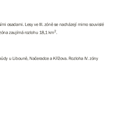
mi osadami. Lesy ve III. zóně se nacházejí mimo souvislé
2
 zóna zaujímá rozlohu 18,1 km
.
půdy u Libouně, Načeradce a Křížova. Rozloha IV. zóny