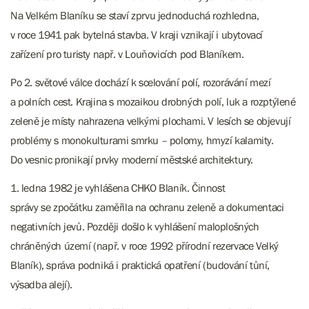
Na Velkém Blaníku se staví zprvu jednoduchá rozhledna,
v roce 1941 pak bytelná stavba. V kraji vznikají i ubytovací
zařízení pro turisty např. v Louňovicích pod Blaníkem.
Po 2. světové válce dochází k scelování polí, rozorávání mezí
a polních cest. Krajina s mozaikou drobných polí, luk a rozptýlené
zeleně je místy nahrazena velkými plochami. V lesích se objevují
problémy s monokulturami smrku – polomy, hmyzí kalamity.
Do vesnic pronikají prvky moderní městské architektury.
1. ledna 1982 je vyhlášena CHKO Blaník. Činnost
správy se zpočátku zaměřila na ochranu zeleně a dokumentaci
negativních jevů. Později došlo k vyhlášení maloplošných
chráněných území (např. v roce 1992 přírodní rezervace Velký
Blaník), správa podniká i praktická opatření (budování tůní,
výsadba alejí).