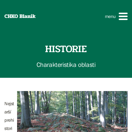
CHKO Blaník
menu
HISTORIE
Charakteristika oblasti
Nejst
arší
prehi
stori