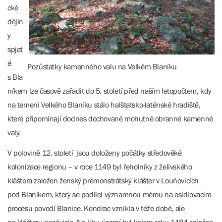
cké
dějin
y
spjat
é
Pozůstatky kamenného valu na Velkém Blaníku
s Bla
níkem lze časově zařadit do 5. století před naším letopočtem, kdy
na temeni Velkého Blaníku stálo halštatsko-laténské hradiště,
které připomínají dodnes dochované mohutné obranné kamenné
valy.
V polovině 12. století jsou doloženy počátky středověké
kolonizace regionu – v roce 1149 byl řeholníky z želivského
kláštera založen ženský premonstrátský klášter v Louňovicích
pod Blaníkem, který se podílel významnou měrou na osídlovacím
procesu povodí Blanice. Kondrac vznikla v téže době, ale