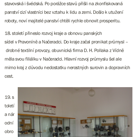
stavovská i švédská. Po porážce stavů přišli na zkonfiskovaná
panství cizí vlastníci bez vztahu k lidu a zemi. Došlo k utužení
roboty, noví majitelé panství chtěli rychle obnovit prosperitu.
18. století přineslo rozvoj kraje a obnovu panských
sídel v Pravoníně a Načeradci. Do kraje začal pronikat průmysl –
drobné textilní provozy, obuvnická firma D. H. Pollaka z Vídně
měla svou filiálku v Načeradci. Hlavní rozvoj průmyslu šel ale
mimo kraj z důvodu nedostatku nerostných surovin a dopravních
cest.
19. s
toletí
a nár
odní
obro