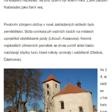
na klášteru nezávisle. Na jihu území byl kolem roku 1184 založen
Načeradec jako farní ves.
Prvotním zdrojem obživy v nově zakládaných sídlech bylo
zemědělství. Sídla vznikala při vodních tocích na místech
uprostřed obdělávané půdy (Libouň, Krasovice). Kromě
nejstarších církevních památek se dnes uvnitř sídel často
nacházejí zbytky tvrzí, které někdy vznikaly i odděleně (Olešná,
Částrovice).
Ve 1
4. st
oletí
se
v his
toric
kých