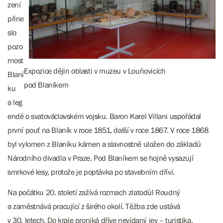
zení
přine
slo
pozo
rnost
Expozice dějin oblasti v muzeu v Louňovicích
Blaní
pod Blaníkem
ku
a leg
endě o svatováclavském vojsku. Baron Karel Villani uspořádal
první pouť na Blaník v roce 1851, další v roce 1867. V roce 1868
byl vylomen z Blaníku kámen a slavnostně uložen do základů
Národního divadla v Praze. Pod Blaníkem se hojně vysazují
smrkové lesy, protože je poptávka po stavebním dříví.
Na počátku 20. století zažívá rozmach zlatodůl Roudný
a zaměstnává pracující z širého okolí. Těžba zde ustává
v 30. letech. Do kraje proniká dříve nevídaný jev – turistika.