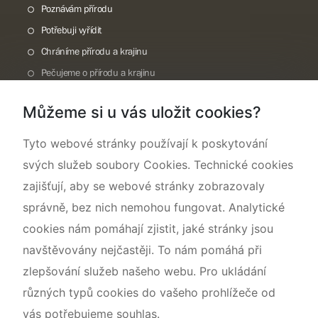
Poznávám přírodu
Potřebuji vyřídit
Chráníme přírodu a krajinu
Pečujeme o přírodu a krajinu
Dokumentujeme přírodu
Můžeme si u vás uložit cookies?
O nás
Tyto webové stránky používají k poskytování
svých služeb soubory Cookies. Technické cookies
zajišťují, aby se webové stránky zobrazovaly
správně, bez nich nemohou fungovat. Analytické
cookies nám pomáhají zjistit, jaké stránky jsou
navštěvovány nejčastěji. To nám pomáhá při
zlepšování služeb našeho webu. Pro ukládání
různých typů cookies do vašeho prohlížeče od
vás potřebujeme souhlas.