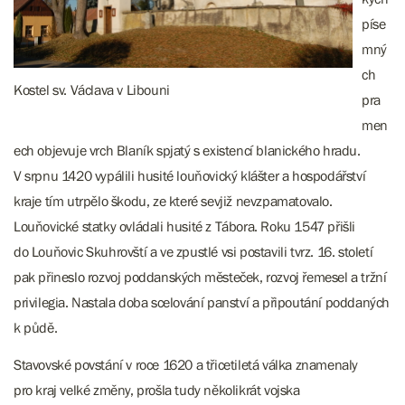
píse
mný
ch
Kostel sv. Václava v Libouni
pra
men
ech objevuje vrch Blaník spjatý s existencí blanického hradu.
V srpnu 1420 vypálili husité louňovický klášter a hospodářství
kraje tím utrpělo škodu, ze které sevjiž nevzpamatovalo.
Louňovické statky ovládali husité z Tábora. Roku 1547 přišli
do Louňovic Skuhrovští a ve zpustlé vsi postavili tvrz. 16. století
pak přineslo rozvoj poddanských městeček, rozvoj řemesel a tržní
privilegia. Nastala doba scelování panství a připoutání poddaných
k půdě.
Stavovské povstání v roce 1620 a třicetiletá válka znamenaly
pro kraj velké změny, prošla tudy několikrát vojska