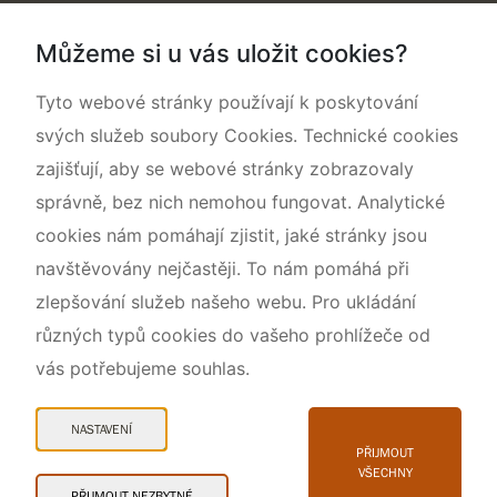
Dokumentujeme přírodu
Můžeme si u vás uložit cookies?
O nás
Tyto webové stránky používají k poskytování
svých služeb soubory Cookies. Technické cookies
zajišťují, aby se webové stránky zobrazovaly
správně, bez nich nemohou fungovat. Analytické
cookies nám pomáhají zjistit, jaké stránky jsou
navštěvovány nejčastěji. To nám pomáhá při
zlepšování služeb našeho webu. Pro ukládání
různých typů cookies do vašeho prohlížeče od
vás potřebujeme souhlas.
Mapa webu
Prohlášení o přístupnosti
NASTAVENÍ
Cookies
PŘIJMOUT
VŠECHNY
Snadné čtení
PŘIJMOUT NEZBYTNÉ