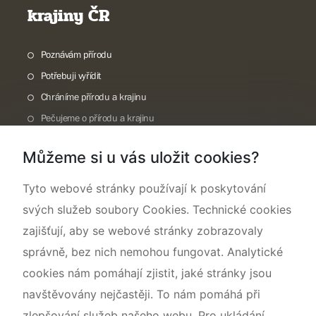
krajiny ČR
Poznávám přírodu
Potřebuji vyřídit
Chráníme přírodu a krajinu
Pečujeme o přírodu a krajinu
Dokumentujeme přírodu
Můžeme si u vás uložit cookies?
O nás
Tyto webové stránky používají k poskytování
svých služeb soubory Cookies. Technické cookies
zajišťují, aby se webové stránky zobrazovaly
správně, bez nich nemohou fungovat. Analytické
cookies nám pomáhají zjistit, jaké stránky jsou
navštěvovány nejčastěji. To nám pomáhá při
zlepšování služeb našeho webu. Pro ukládání