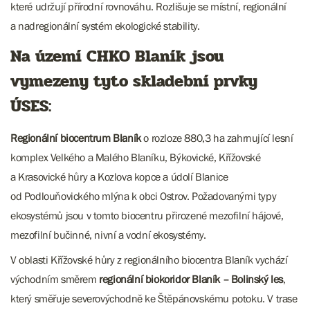
které udržují přírodní rovnováhu. Rozlišuje se místní, regionální
a nadregionální systém ekologické stability.
Na území CHKO Blaník jsou
vymezeny tyto skladební prvky
ÚSES:
Regionální biocentrum Blaník
o rozloze 880,3 ha zahrnující lesní
komplex Velkého a Malého Blaníku, Býkovické, Křížovské
a Krasovické hůry a Kozlova kopce a údolí Blanice
od Podlouňovického mlýna k obci Ostrov. Požadovanými typy
ekosystémů jsou v tomto biocentru přirozené mezofilní hájové,
mezofilní bučinné, nivní a vodní ekosystémy.
V oblasti Křížovské hůry z regionálního biocentra Blaník vychází
východním směrem
regionální biokoridor Blaník – Bolinský les
,
který směřuje severovýchodně ke Štěpánovskému potoku. V trase