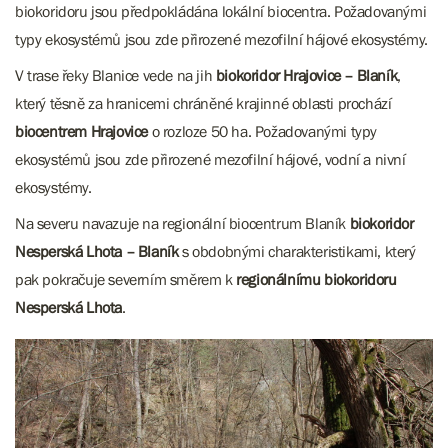
biokoridoru jsou předpokládána lokální biocentra. Požadovanými
typy ekosystémů jsou zde přirozené mezofilní hájové ekosystémy.
V trase řeky Blanice vede na jih
biokoridor Hrajovice – Blaník
,
který těsně za hranicemi chráněné krajinné oblasti prochází
biocentrem Hrajovice
o rozloze 50 ha. Požadovanými typy
ekosystémů jsou zde přirozené mezofilní hájové, vodní a nivní
ekosystémy.
Na severu navazuje na regionální biocentrum Blaník
biokoridor
Nesperská Lhota – Blaník
s obdobnými charakteristikami, který
pak pokračuje severním směrem k
regionálnímu biokoridoru
Nesperská Lhota
.