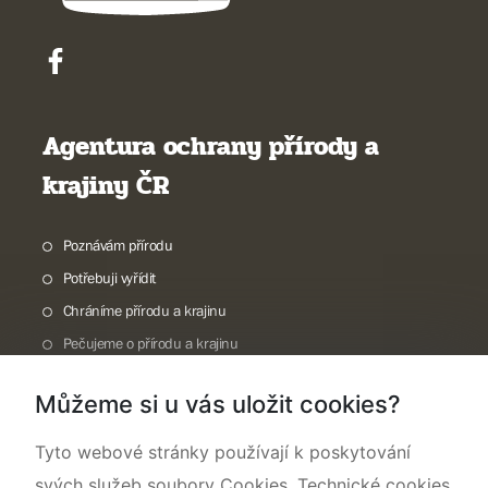
Agentura ochrany přírody a
krajiny ČR
Poznávám přírodu
Potřebuji vyřídit
Chráníme přírodu a krajinu
Pečujeme o přírodu a krajinu
Dokumentujeme přírodu
Můžeme si u vás uložit cookies?
O nás
Tyto webové stránky používají k poskytování
svých služeb soubory Cookies. Technické cookies