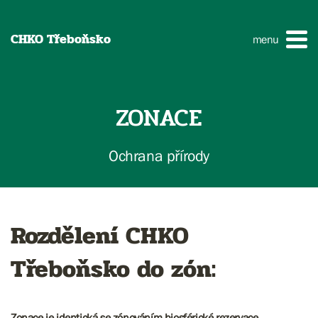
CHKO Třeboňsko
menu
ZONACE
Ochrana přírody
Rozdělení CHKO
Třeboňsko do zón:
Zonace je identická se zónováním biosférické rezervace