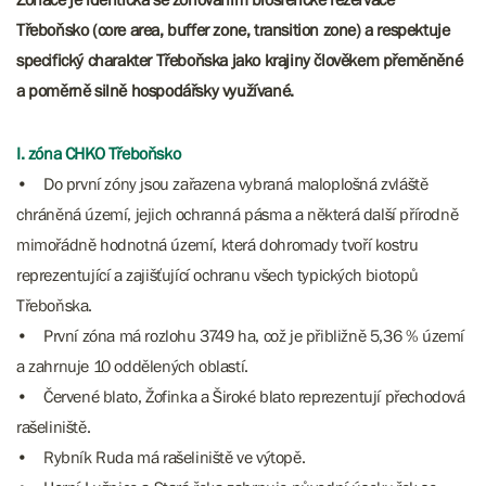
Třeboňsko (core area, buffer zone, transition zone) a respektuje
specifický charakter Třeboňska jako krajiny člověkem přeměněné
a poměrně silně hospodářsky využívané.
I. zóna CHKO Třeboňsko
• Do první zóny jsou zařazena vybraná maloplošná zvláště
chráněná území, jejich ochranná pásma a některá další přírodně
mimořádně hodnotná území, která dohromady tvoří kostru
reprezentující a zajišťující ochranu všech typických biotopů
Třeboňska.
• První zóna má rozlohu 3749 ha, což je přibližně 5,36 % území
a zahrnuje 10 oddělených oblastí.
• Červené blato, Žofinka a Široké blato reprezentují přechodová
rašeliniště.
• Rybník Ruda má rašeliniště ve výtopě.