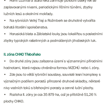
• Horní Lužnice a Stará řeka zahrnuje původní úseky řek se
zaplavovanými nivami, periodickými říčními tůněmi, zbytky
lužních lesů a okolními mokřady.
• Na rybnících Velký Tisý a Rožmberk se druhotně vytvořila
bohatá litorální společenstva.
• Horusická blata a Záblatské louky jsou lokaliřtou s posledními
zbytky typických rašelinných a podmáčených jihočeských luk.
II. zóna CHKO Třeboňsko
• Do druhé zóny jsou zařazena území s významnými přírodními
hodnotami, která nejsou chráněna formou MZCHÚ nebo I. zóny.
• Zde jsou to větší rybniční soustavy, souvislé lesní komplexy s
význačným podílem porostů přirozené druhové skladby, některé
nivy vodních toků s břehovými porosty a cenné luční plochy.
• Rozloha II. zóny je cca 35 879 ha, což je přibližně 51,26 %
plochy CHKO.