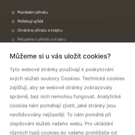
Poznávám přírodu
Potřebuji vyřídit
Chráníme přírodu a krajinu
Pečujeme o přírodu a krajinu
Dokumentujeme přírodu
Můžeme si u vás uložit cookies?
O nás
Tyto webové stránky používají k poskytování
svých služeb soubory Cookies. Technické cookies
zajišťují, aby se webové stránky zobrazovaly
správně, bez nich nemohou fungovat. Analytické
cookies nám pomáhají zjistit, jaké stránky jsou
navštěvovány nejčastěji. To nám pomáhá při
zlepšování služeb našeho webu. Pro ukládání
různých typů cookies do vašeho prohlížeče od