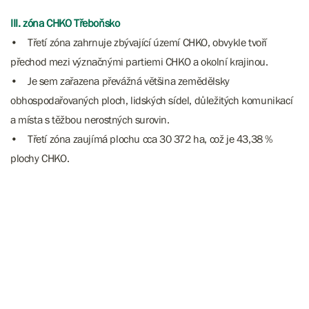
III. zóna CHKO Třeboňsko
• Třetí zóna zahrnuje zbývající území CHKO, obvykle tvoří
přechod mezi význačnými partiemi CHKO a okolní krajinou.
• Je sem zařazena převážná většina zemědělsky
obhospodařovaných ploch, lidských sídel, důležitých komunikací
a místa s těžbou nerostných surovin.
• Třetí zóna zaujímá plochu cca 30 372 ha, což je 43,38 %
plochy CHKO.