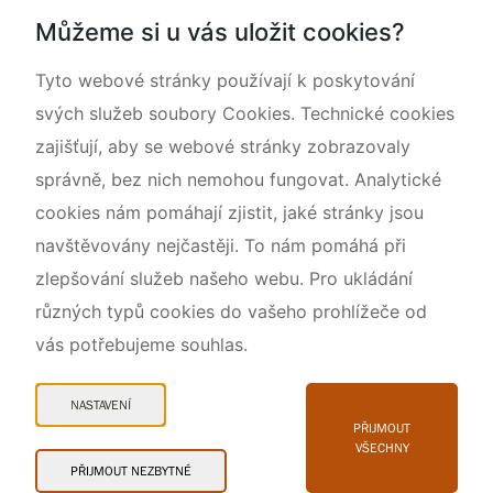
Dokumentujeme přírodu
Můžeme si u vás uložit cookies?
O nás
Tyto webové stránky používají k poskytování
svých služeb soubory Cookies. Technické cookies
zajišťují, aby se webové stránky zobrazovaly
správně, bez nich nemohou fungovat. Analytické
cookies nám pomáhají zjistit, jaké stránky jsou
navštěvovány nejčastěji. To nám pomáhá při
zlepšování služeb našeho webu. Pro ukládání
různých typů cookies do vašeho prohlížeče od
vás potřebujeme souhlas.
Mapa webu
Prohlášení o přístupnosti
NASTAVENÍ
Cookies
PŘIJMOUT
VŠECHNY
Snadné čtení
PŘIJMOUT NEZBYTNÉ
© 2026 AOPK ČR