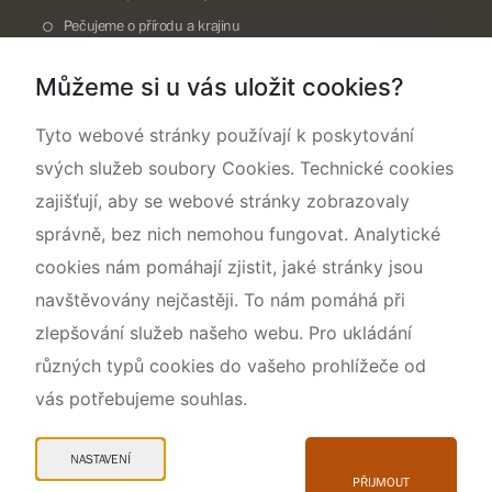
Pečujeme o přírodu a krajinu
Dokumentujeme přírodu
Můžeme si u vás uložit cookies?
O nás
Tyto webové stránky používají k poskytování
svých služeb soubory Cookies. Technické cookies
zajišťují, aby se webové stránky zobrazovaly
správně, bez nich nemohou fungovat. Analytické
cookies nám pomáhají zjistit, jaké stránky jsou
navštěvovány nejčastěji. To nám pomáhá při
zlepšování služeb našeho webu. Pro ukládání
různých typů cookies do vašeho prohlížeče od
vás potřebujeme souhlas.
Mapa webu
Prohlášení o přístupnosti
NASTAVENÍ
Cookies
PŘIJMOUT