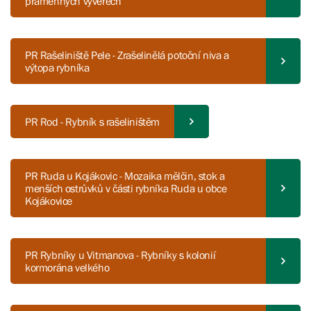
pramenných vývěrech
PR Rašeliniště Pele - Zrašelinělá potoční niva a
výtopa rybníka
PR Rod - Rybník s rašeliništěm
PR Ruda u Kojákovic - Mozaika mělčin, stok a
menších ostrůvků v části rybníka Ruda u obce
Kojákovice
PR Rybníky u Vitmanova - Rybníky s kolonií
kormorána velkého