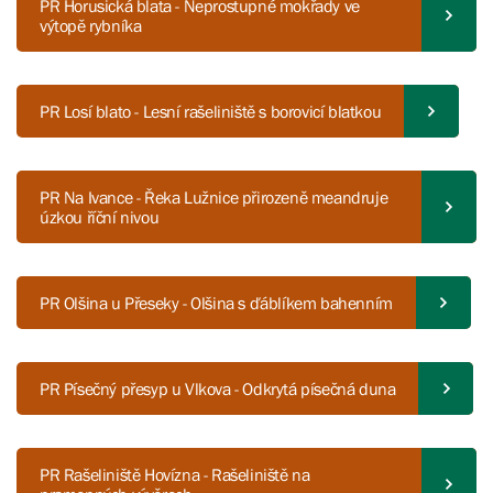
PR Horusická blata - Neprostupné mokřady ve
výtopě rybníka
PR Losí blato - Lesní rašeliniště s borovicí blatkou
PR Na Ivance - Řeka Lužnice přirozeně meandruje
úzkou říční nivou
PR Olšina u Přeseky - Olšina s ďáblíkem bahenním
PR Písečný přesyp u Vlkova - Odkrytá písečná duna
PR Rašeliniště Hovízna - Rašeliniště na