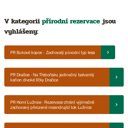
V kategorii
přírodní rezervace
jsou
vyhlášeny:
PR Bukové kopce - Zachovalý původní typ lesa
PR Dračice - Na Třeboňsku jedinečný balvanitý
kaňon divoké říčky Dračice
PR Horní Lužnice - Rezervace chrání výjimečně
zachovaný přirozeně meandrující tok Lužnice