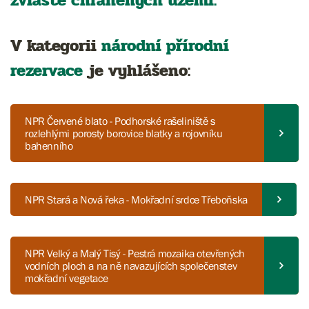
zvláště chráněných území.
V kategorii
národní přírodní
rezervace
je vyhlášeno:
NPR Červené blato - Podhorské rašeliniště s
rozlehlými porosty borovice blatky a rojovníku
bahenního
NPR Stará a Nová řeka - Mokřadní srdce Třeboňska
NPR Velký a Malý Tisý - Pestrá mozaika otevřených
vodních ploch a na ně navazujících společenstev
mokřadní vegetace