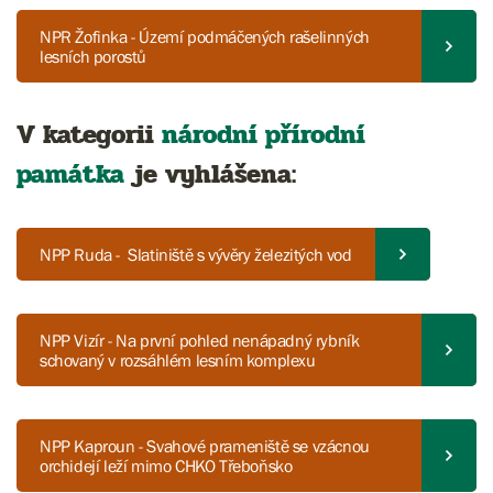
NPR Žofinka - Území podmáčených rašelinných
lesních porostů
V kategorii
národní přírodní
památka
je vyhlášena:
NPP Ruda - Slatiniště s vývěry železitých vod
NPP Vizír - Na první pohled nenápadný rybník
schovaný v rozsáhlém lesním komplexu
NPP Kaproun - Svahové prameniště se vzácnou
orchidejí leží mimo CHKO Třeboňsko