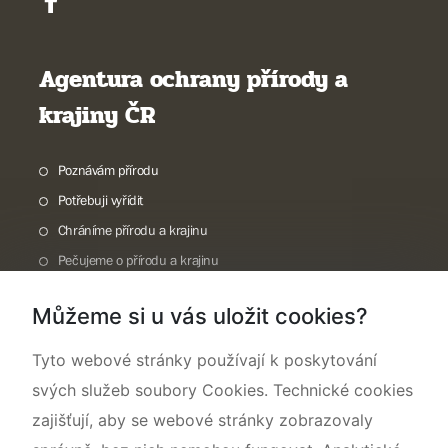
Agentura ochrany přírody a
krajiny ČR
Poznávám přírodu
Potřebuji vyřídit
Chráníme přírodu a krajinu
Pečujeme o přírodu a krajinu
Dokumentujeme přírodu
Můžeme si u vás uložit cookies?
O nás
Tyto webové stránky používají k poskytování
svých služeb soubory Cookies. Technické cookies
zajišťují, aby se webové stránky zobrazovaly