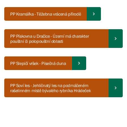
PP Kramářka - Těžebna vrácená přírodě
PP Pískovna u Dračice - Území má charakter
pouštní či polopouštní oblasti
PP Slepičí vršek - Písečná duna
PP Soví les - Jehličnatý les na podmáčeném
rašelinném místě bývalého rybníka Hrádeček