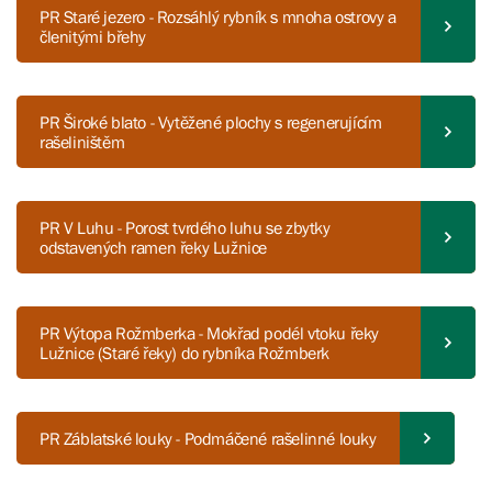
PR Staré jezero - Rozsáhlý rybník s mnoha ostrovy a
členitými břehy
PR Široké blato - Vytěžené plochy s regenerujícím
rašeliništěm
PR V Luhu - Porost tvrdého luhu se zbytky
odstavených ramen řeky Lužnice
PR Výtopa Rožmberka - Mokřad podél vtoku řeky
Lužnice (Staré řeky) do rybníka Rožmberk
PR Záblatské louky - Podmáčené rašelinné louky