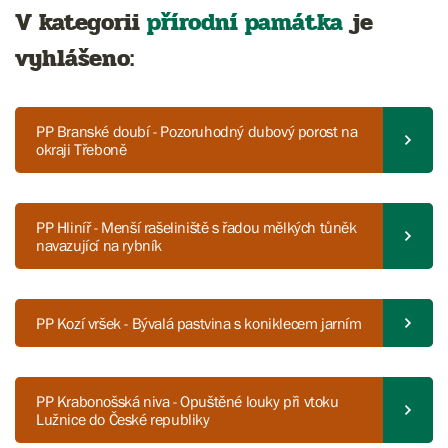
V kategorii
přírodní památka
je
vyhlášeno:
PP Branské doubí - Pozoruhodný dubový porost na
okraji Třeboně
PP Hliníř - Menší rašeliniště s řadou mělkých tůněk
navazující na rybník
PP Kozí vršek - Bývalá pastvina s koniklecem jarním
PP Krabonošská niva - Opuštěné louky při vtoku
Lužnice do České republiky