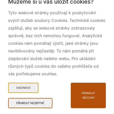
Můžeme si u vás uložit cookies?
O nás
Tyto webové stránky používají k poskytování
svých služeb soubory Cookies. Technické cookies
zajišťují, aby se webové stránky zobrazovaly
správně, bez nich nemohou fungovat. Analytické
cookies nám pomáhají zjistit, jaké stránky jsou
navštěvovány nejčastěji. To nám pomáhá při
zlepšování služeb našeho webu. Pro ukládání
různých typů cookies do vašeho prohlížeče od
vás potřebujeme souhlas.
Mapa webu
Prohlášení o přístupnosti
NASTAVENÍ
Cookies
PŘIJMOUT
VŠECHNY
Snadné čtení
PŘIJMOUT NEZBYTNÉ
© 2026 AOPK ČR